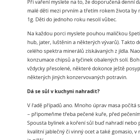
Při vaření myslete na to, že doporučená denní dá
malé děti mezi prvním a třetím rokem života by 
1g. Děti do jednoho roku nesolí vůbec.
Na každou porci myslete pouhou maličkou špetič
hub, jater, luštěnin a některých vývarů). Takto d
celého spektra minerálů získávaných z jídla. Nao
konzumace chipsů a tyčinek obalených solí. Bohu
vždycky přesolené, některé dokonce ještě posypa
některých jiných konzervovaných potravin.
Dá se sůl v kuchyni nahradit?
V řadě případů ano. Mnoho úprav masa počítá s
– připomeňme třeba pečené kuře, před pečením 
Spousta bylinek a koření sůl buď nahradí nebo p
kvalitní jablečný či vinný ocet a také gomasio, v