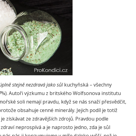
úplně stejně nezdravá jako sůl
kuchyňská – všechny
7%). Autoři výzkumu z britského Wolfsonova institutu
mořské soli nemají pravdu, když se nás snaží přesvědčit,
rotože obsahuje cenné minerály. Jejich podíl je totiž
 je získávat ze zdravějších zdrojů. Pravdou podle
zdraví neprospívá a je naprosto jedno, zda je sůl
nás nás ji konzumujeme v míře daleko vyšší, než je