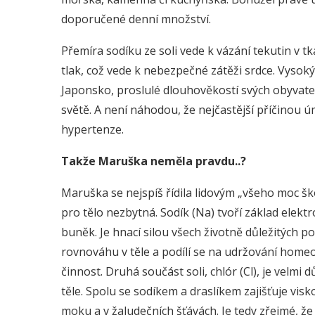
doporučené denní množství.
Přemíra sodíku ze soli vede k vázání tekutin v 
tlak, což vede k nebezpečné zátěži srdce. Vysok
Japonsko, proslulé dlouhověkostí svých obyvatel
světě. A není náhodou, že nejčastější příčinou ú
hypertenze.
Takže Maruška neměla pravdu..?
Maruška se nejspíš řídila lidovým „všeho moc ško
pro tělo nezbytná. Sodík (Na) tvoří základ elektr
buněk. Je hnací silou všech životně důležitých 
rovnováhu v těle a podílí se na udržování home
činnost. Druhá součást soli, chlór (Cl), je velmi
těle. Spolu se sodíkem a draslíkem zajišťuje vi
moku a v žaludečních šťávách. Je tedy zřejmé, ž