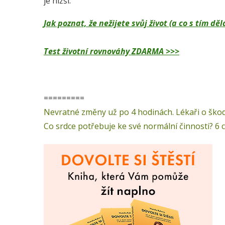
je nižší.
Jak poznat, že nežijete svůj život (a co s tím 
Test životní rovnováhy ZDARMA >>>
=========
Nevratné změny už po 4 hodinách. Lékaři o škodl
Co srdce potřebuje ke své normální činnosti? 6 c