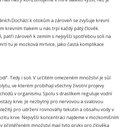
tkáních.Dochází k otokům a zároveň se zvyšuje krevní
ým krevním tlakem u nás trpí každý pátý člověk.
, patří zároveň k zemím s nejvyšší spotřebou soli na
mrtí tu je mozková mrtvice, jako častá komplikace
dí“. Tedy i soli. V určitém omezeném množství je sůl
olytu, ve kterém probíhají všechny životní projevy
pochodů v organismu. Spolu s draslíkem reguluje vodní
ostázy krve. Je nezbytný pro nervovou a svalovou
 důležitý pro udržení rovnováhy tekutin a obsahu vody v
skozitu krve. Nejvyšší koncentraci najdeme v mozkomíšním
e v přiměřeném množství mají tyto prvky pro člověka