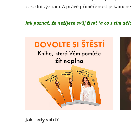
zásadní význam. A právě přiměřenost je kamen
Jak poznat, že nežijete svůj život (a co s tím 
Jak tedy solit?