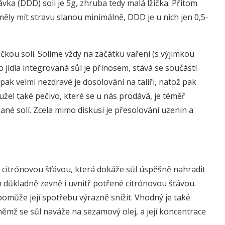
vka (DDD) soli je 5g, zhruba tedy malá lžička. Přitom
měly mít stravu slanou minimálně, DDD je u nich jen 0,5-
kou soli. Solíme vždy na začátku vaření (s výjimkou
o jídla integrovaná sůl je přínosem, stává se součástí
pak velmi nezdravé je dosolování na talíři, natož pak
žel také pečivo, které se u nás prodává, je téměř
né solí. Zcela mimo diskusi je přesolování uzenin a
 citrónovou šťávou, která dokáže sůl úspěšně nahradit
důkladně zevně i uvnitř potřené citrónovou šťávou.
omůže její spotřebu výrazně snížit. Vhodný je také
 němž se sůl naváže na sezamový olej, a její koncentrace