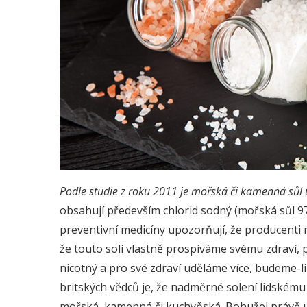
Podle
studie z roku 2011
je mořská či kamenná sůl 
obsahují především chlorid sodný (mořská sůl 9
preventivní medicíny upozorňují, že producenti 
že touto solí vlastně prospíváme svému zdraví, p
nicotný a pro své zdraví uděláme více, budeme-li
britských vědců je, že nadměrné solení lidskému 
mořská, kamenná či kuchyňská. Bohužel právě u 