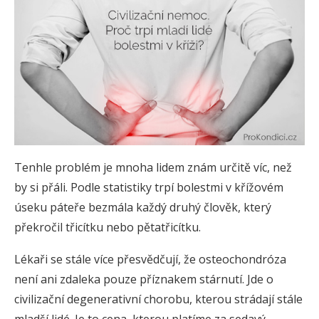
Tenhle problém je mnoha lidem znám určitě víc, než
by si přáli. Podle statistiky trpí bolestmi v křížovém
úseku páteře bezmála každý druhý člověk, který
překročil třicítku nebo pětatřicítku.
Lékaři se stále více přesvědčují, že osteochondróza
není ani zdaleka pouze příznakem stárnutí. Jde o
civilizační degenerativní chorobu, kterou strádají stále