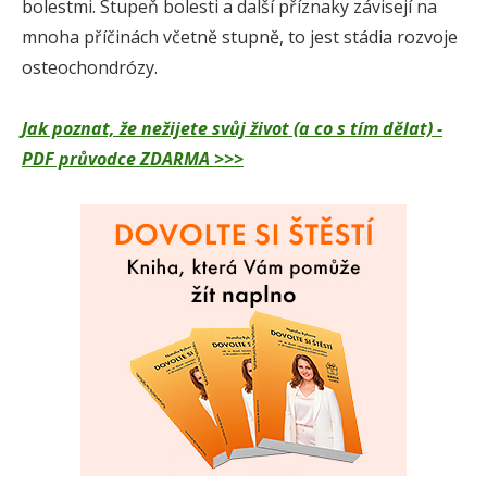
bolestmi. Stupeň bolesti a další příznaky závisejí na
mnoha příčinách včetně stupně, to jest stádia rozvoje
osteochondrózy.
Jak poznat, že nežijete svůj život (a co s tím dělat) -
PDF průvodce ZDARMA >>>