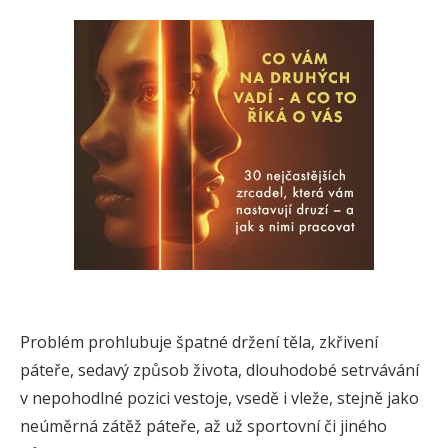
Problém prohlubuje špatné držení těla, zkřivení
páteře, sedavý způsob života, dlouhodobé setrvávání
v nepohodlné pozici vestoje, vsedě i vleže, stejně jako
neúměrná zátěž páteře, až už sportovní či jiného