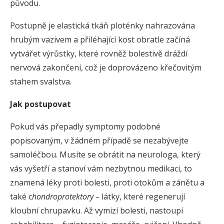
původu.
Postupně je elastická tkáň ploténky nahrazována
hrubým vazivem a přiléhající kost obratle začíná
vytvářet výrůstky, které rovněž bolestivě dráždí
nervová zakončení, což je doprovázeno křečovitým
stahem svalstva.
Jak postupovat
Pokud vás přepadly symptomy podobné
popisovaným, v žádném případě se nezabývejte
samoléčbou. Musíte se obrátit na neurologa, který
vás vyšetří a stanoví vám nezbytnou medikaci, to
znamená léky proti bolesti, proti otokům a zánětu a
také c
hondroprotektory –
látky, které regenerují
kloubní chrupavku. Až vymizí bolesti, nastoupí