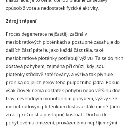
mladší lidé. Je to cena, kterou platíme za sedavý
způsob života a nedostatek fyzické aktivity.
Zdroj trápení
Proces degenerace nejčastěji začíná v
meziobratlových ploténkách a postupně zasahuje do
dalších částí páteře. Jako každá část těla, také
meziobratlové ploténky potřebují výživu. Ta se do nich
dostává pohybem, zejména při chůzi, kdy jsou
ploténky střídavě zatěžovány, a výživa tak plynule
proniká do jejich gelovitého pulpozního jádra. Pokud
však člověk nemá dostatek pohybu nebo většinu dne
tráví nevhodným monotónním pohybem, výživy se k
meziobratlovým ploténkám dostává stále méně. Jádro
ztrácí pružnost a postupně kostnatí. Dochází k
pohybovému omezení, provázenému nepříjemnými