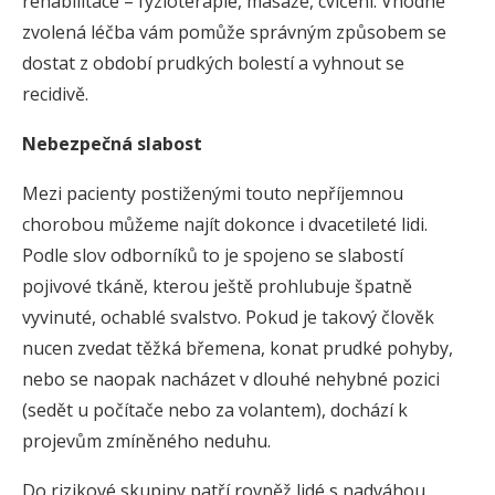
rehabilitace – fyzioterapie, masáže, cvičení. Vhodně
zvolená léčba vám pomůže správným způsobem se
dostat z období prudkých bolestí a vyhnout se
recidivě.
Nebezpečná slabost
Mezi pacienty postiženými touto nepříjemnou
chorobou můžeme najít dokonce i dvacetileté lidi.
Podle slov odborníků to je spojeno se slabostí
pojivové tkáně, kterou ještě prohlubuje špatně
vyvinuté, ochablé svalstvo. Pokud je takový člověk
nucen zvedat těžká břemena, konat prudké pohyby,
nebo se naopak nacházet v dlouhé nehybné pozici
(sedět u počítače nebo za volantem), dochází k
projevům zmíněného neduhu.
Do rizikové skupiny patří rovněž lidé s nadváhou,