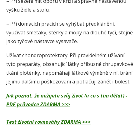
– Při sezení mít oporu v kříži a správně nastavenou
výšku židle a stolu.
– Při domácích pracích se vyhýbat předklánění,
využívat smetáky, stěrky a mopy na dlouhé tyči, stejně
jako tyčové nástavce vysavače.
Užívat chondroprotektory. Při pravidelném užívání
tyto preparáty, obsahující látky příbuzné chrupavkové
tkáni ploténky, napomáhají látkové výměně v ní, brání
jejímu dalšímu poškozování a potlačují zánět i bolest.
Jak poznat, že nežijete svůj život (a co s tím dělat) -
PDF průvodce ZDARMA >>>
Test životní rovnováhy ZDARMA >>>