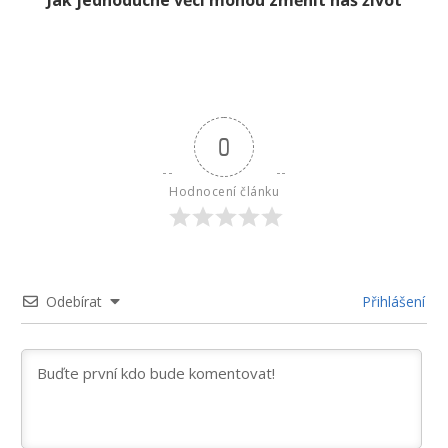
Jak jednoduché věci mohou změnit náš život
0
Hodnocení článku
Odebírat
Přihlášení