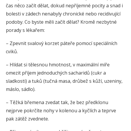
čas něco začít dělat, dokud nepříjemné pocity a snad i
bolesti v zádech nenabyly chronické nebo recidivující
podoby. Co byste měli začít dělat? Kromě nezbytné
porady s lékařem:
– Zpevnit svalový korzet páteře pomocí speciálních
cviků.
– Hlídat si tělesnou hmotnost, v maximální míře
omezit příjem jednoduchých sacharidů (cukr a
sladkosti) a tuků (tučná masa, drůbež s kůží, uzeniny,
máslo, sádlo).
– Těžká břemena zvedat tak, že bez předklonu
nejprve pokrčíte nohy v kolenou a kyčlích a teprve
pak zátěž zvednete.