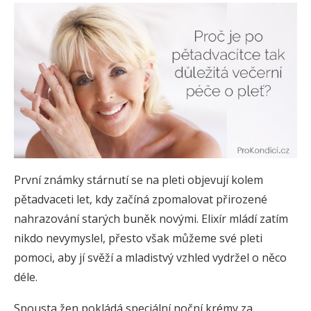
První známky stárnutí se na pleti objevují kolem
pětadvaceti let, kdy začíná zpomalovat přirozené
nahrazování starých buněk novými. Elixír mládí zatím
nikdo nevymyslel, přesto však můžeme své pleti
pomoci, aby jí svěží a mladistvý vzhled vydržel o něco
déle.
Spousta žen pokládá speciální noční krémy za