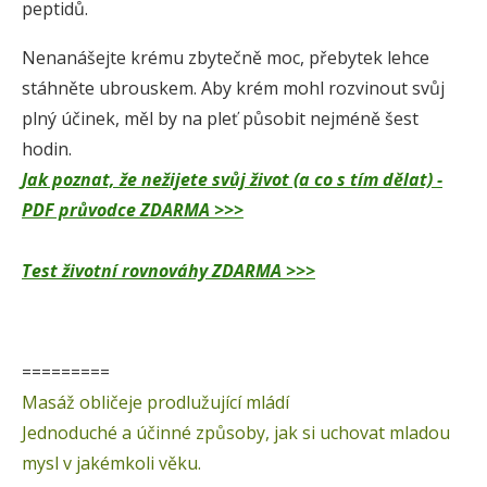
peptidů.
Nenanášejte krému zbytečně moc, přebytek lehce
stáhněte ubrouskem. Aby krém mohl rozvinout svůj
plný účinek, měl by na pleť působit nejméně šest
hodin.
Jak poznat, že nežijete svůj život (a co s tím dělat) -
PDF průvodce ZDARMA >>>
Test životní rovnováhy ZDARMA >>>
=========
Masáž obličeje prodlužující mládí
Jednoduché a účinné způsoby, jak si uchovat mladou
mysl v jakémkoli věku.