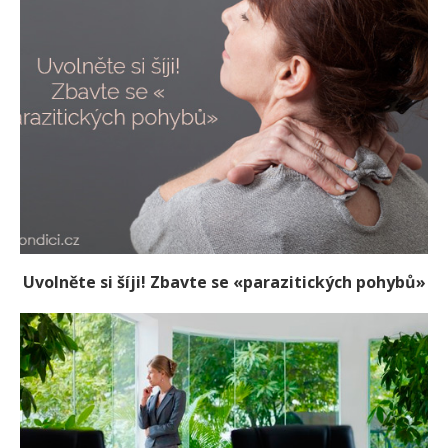
Uvolněte si šíji! Zbavte se «parazitických pohybů»