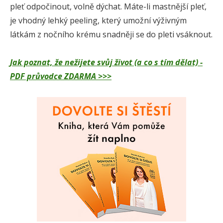
pleť odpočinout, volně dýchat. Máte-li mastnější pleť,
je vhodný lehký peeling, který umožní výživným
látkám z nočního krému snadněji se do pleti vsáknout.
Jak poznat, že nežijete svůj život (a co s tím dělat) -
PDF průvodce ZDARMA >>>