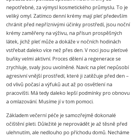
nepotřebné, za výmysl kosmetického průmyslu. To je
veliký omyl. Zatímco denní krémy mají pleť především
chránit před nepříznivými účinky prostředí, jsou noční
krémy zaměřeny na výživu, na přísun prospěšných
látek, jichž pleť může a dokáže v nočních hodinách
vstřebat daleko více než přes den. V noci jsou pleťové
buňky velmi aktivní. Proces dělení a regenerace se
zrychluje, svaly jsou uvolněné. Navíc na pleť nepůsobí
agresivní vnější prostředí, které ji zatěžuje před den –
od vlivů počasí a výfuků aut až po osvětlení na
pracovišti. Má tedy daleko lepší podmínky pro obnovu
a omlazování. Musíme jí v tom pomoci.
Základem večerní péče je samozřejmě dokonalé
očištění pleti. Důležité je neprovádět je až těsně před
ulehnutím, ale nedlouho po příchodu domů. Necháme