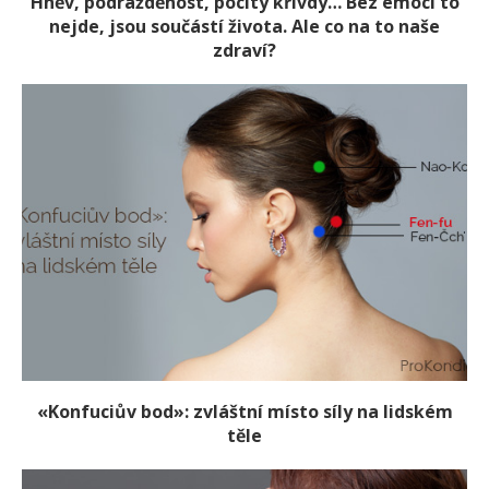
Hněv, podrážděnost, pocity křivdy… Bez emocí to
nejde, jsou součástí života. Ale co na to naše
zdraví?
«Konfuciův bod»: zvláštní místo síly na lidském
těle