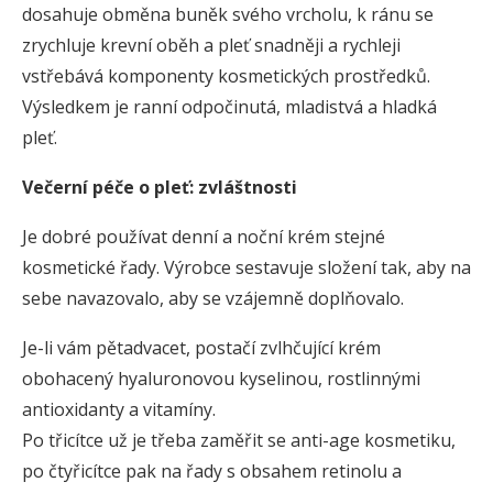
dosahuje obměna buněk svého vrcholu, k ránu se
zrychluje krevní oběh a pleť snadněji a rychleji
vstřebává komponenty kosmetických prostředků.
Výsledkem je ranní odpočinutá, mladistvá a hladká
pleť.
Večerní péče o pleť: zvláštnosti
Je dobré používat denní a noční krém stejné
kosmetické řady. Výrobce sestavuje složení tak, aby na
sebe navazovalo, aby se vzájemně doplňovalo.
Je-li vám pětadvacet, postačí zvlhčující krém
obohacený hyaluronovou kyselinou, rostlinnými
antioxidanty a vitamíny.
Po třicítce už je třeba zaměřit se anti-age kosmetiku,
po čtyřicítce pak na řady s obsahem retinolu a