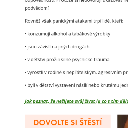
odpovědností. Protože si nedovolují ukazovat nega
podvědomí.
Rovněž však panickými atakami trpí lidé, kteří:
• konzumují alkohol a tabákové výrobky
• jsou závislí na jiných drogách
• v dětství prožili silné psychické trauma
• vyrostli v rodině s nepřátelským, agresivním p
• byli v dětství vystaveni násilí nebo krutému j
Jak poznat, že nežijete svůj život (a co s tím 