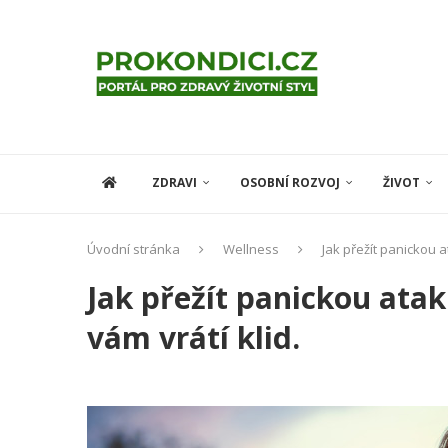
ZDRAVI
OSOBNÍ ROZVOJ
ŽIVOT
Úvodní stránka
Wellness
Jak přežít panickou at
Jak přežít panickou atak
vám vrátí klid.