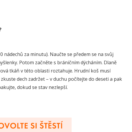
?
10 nádechů za minutu). Naučte se předem se na svůj
myšlenky. Potom začněte s bráničním dýcháním. Dlaně
alová tkáň v této oblasti roztahuje. Hrudní koš musí
, zkuste dech zadržet – v duchu počítejte do deseti a pak
akujte, dokud se stav nezlepší.