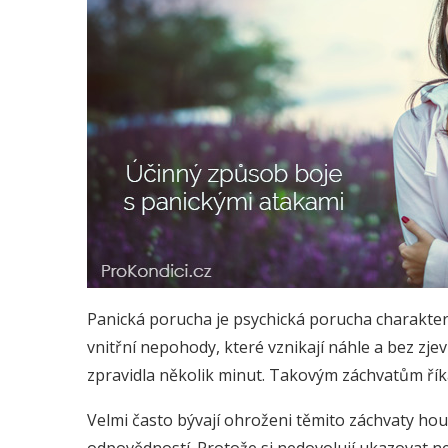
Panická porucha je psychická porucha charakte
vnitřní nepohody, které vznikají náhle a bez zje
zpravidla několik minut. Takovým záchvatům ří
Velmi často bývají ohroženi těmito záchvaty hou