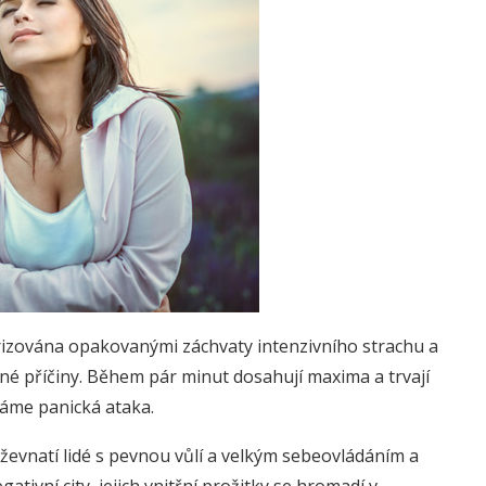
rizována opakovanými záchvaty intenzivního strachu a
vné příčiny. Během pár minut dosahují maxima a trvají
káme panická ataka.
ževnatí lidé s pevnou vůlí a velkým sebeovládáním a