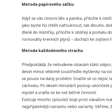
Metoda papírového sáčku
Když se vás zmocní děs a panika, přiložte k obli
jako byste ho chtěli nafouknout, tak dlouho, do
dlaně do mističky, přiložte k obličeji a pomalu 
rovnováhy krevních plynů – dochází ke zvýšení hla
Metoda každodenního strachu
Předpokládá, že nebudeme obavám klást odpor, 
deset minut vědomě soustřeďte myšlenky na svůj
se pouze na daný problém. Snažte se co nejvíc 
záchvatu. Po deseti minutách postup ukončete p
myslet a vraťte se ke své běžné činnosti.
Existuje mnoho způsobů boje proti návalům nutk
nejpřijatelnější variantu nebo varianty. Věříme,