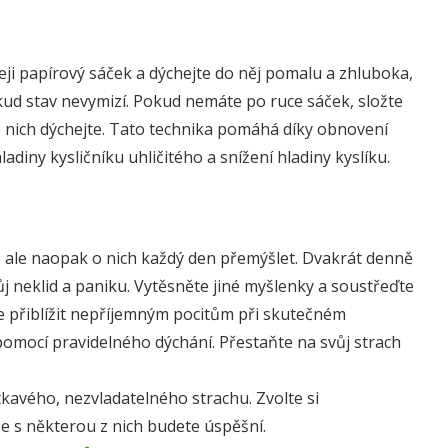
čeji papírový sáček a dýchejte do něj pomalu a zhluboka,
kud stav nevymizí. Pokud nemáte po ruce sáček, složte
do nich dýchejte. Tato technika pomáhá díky obnovení
diny kysličníku uhličitého a snížení hladiny kyslíku.
ale naopak o nich každý den přemýšlet. Dvakrát denně
 neklid a paniku. Vytěsněte jiné myšlenky a soustřeďte
se přiblížit nepříjemným pocitům při skutečném
omocí pravidelného dýchání. Přestaňte na svůj strach
avého, nezvladatelného strachu. Zvolte si
 že s některou z nich budete úspěšní.