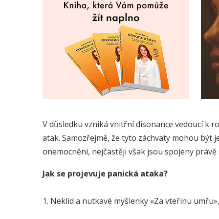
V důsledku vzniká vnitřní disonance vedoucí k roz
atak. Samozřejmě, že tyto záchvaty mohou být 
onemocnění, nejčastěji však jsou spojeny právě
Jak se projevuje panická ataka?
1. Neklid a nutkavé myšlenky «Za vteřinu umřu»,