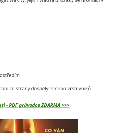
tivní city, jejich vnitřní prožitky se hromadí v
rostředím
ednání ze strany dospělých nebo vrstevníků
dělat) - PDF průvodce ZDARMA >>>