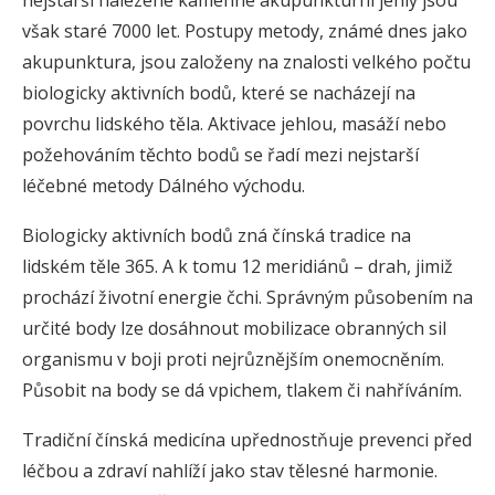
nejstarší nalezené kamenné akupunkturní jehly jsou
však staré 7000 let. Postupy metody, známé dnes jako
akupunktura, jsou založeny na znalosti velkého počtu
biologicky aktivních bodů, které se nacházejí na
povrchu lidského těla. Aktivace jehlou, masáží nebo
požehováním těchto bodů se řadí mezi nejstarší
léčebné metody Dálného východu.
Biologicky aktivních bodů zná čínská tradice na
lidském těle 365. A k tomu 12 meridiánů – drah, jimiž
prochází životní energie čchi. Správným působením na
určité body lze dosáhnout mobilizace obranných sil
organismu v boji proti nejrůznějším onemocněním.
Působit na body se dá vpichem, tlakem či nahříváním.
Tradiční čínská medicína upřednostňuje prevenci před
léčbou a zdraví nahlíží jako stav tělesné harmonie.