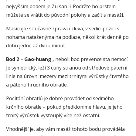
nejvyšším bodem je Zu san li. Podržte ho prstem –
můžete se vrátit do původní polohy a začít s masáží.
Masírujte současně zprava i zleva, v sedící pozici s
nohama nataženýma na podlaze, několikrát denně po
dobu jedné až dvou minut.
Bod
2 –
Gao-huang
,
neboli bod prevence sta nemocí.
Je symetrický, leží 3 cuny stranou od středové páteřní
linie na úrovni mezery mezi trnitými výrůstky čtvrtého
a pátého hrudního obratle.
Počítání obratlů je dobré provádět od sedmého
krčního obratle – pokud předkloníme hlavu, je jeho
trnitý výrůstek vystouplý více než ostatní.
Vhodnější je, aby vám masáž tohoto bodu prováděla