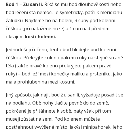
Bod 1 – Zu san li.
Říká se mu bod dlouhověkosti nebo
bod léčení sta nemocí. Je symetrický, patří k meridiánu
žaludku. Najdeme ho na holeni, 3 cuny pod kolenní
čéškou (při natažené noze) a 1 cun nad předním
okrajem
kosti holenní
.
Jednodušeji řečeno, tento bod hledejte pod kolenní
čéškou. Překryjte koleno palcem ruky na stejné straně
těla (takže pravé koleno překryjete palcem pravé
ruky) – bod leží mezi konečky malíku a prsteníku, jako
malá prohlubenina mezi kostmi.
Jiný způsob, jak najít bod Zu san li, vyžaduje posadit se
na podlahu. Obě nohy tlačíte pevně do do země,
pokrčené je přitáhnete k sobě, paty však při tom
musejí zůstat na zemi. Pod kolenem můžete
postřehnout vyvýšené místo, jakýsi minipahorek. Jeho