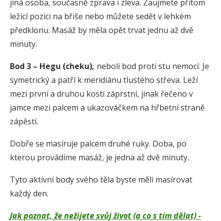
jiná osoba, současně zprava i zleva. Zaujmete přitom
ležící pozici na břiše nebo můžete sedět v lehkém
předklonu. Masáž by měla opět trvat jednu až dvě
minuty.
Bod 3 – Hegu (cheku)
,
neboli bod proti stu nemocí. Je
symetrický a patří k meridiánu tlustého střeva. Leží
mezi první a druhou kostí záprstní, jinak řečeno v
jamce mezi palcem a ukazováčkem na hřbetní straně
zápěstí.
Dobře se masíruje palcem druhé ruky. Doba, po
kterou provádíme masáž, je jedna až dvě minuty.
Tyto aktivní body svého těla byste měli masírovat
každý den.
Jak poznat, že nežijete svůj život (a co s tím dělat) -