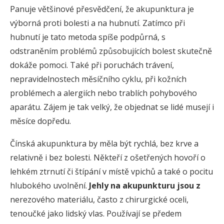
Panuje většinové přesvědčení, že akupunktura je
výborná proti bolesti a na hubnutí. Zatímco při
hubnutí je tato metoda spíše podpůrná, s
odstraněním problémů způsobujících bolest skutečně
dokáže pomoci. Také při poruchách trávení,
nepravidelnostech měsíčního cyklu, při kožních
problémech a alergiích nebo trablích pohybového
aparátu. Zájem je tak velký, že objednat se lidé musejí i
měsíce dopředu.
Čínská akupunktura by měla být rychlá, bez krve a
relativně i bez bolesti. Někteří z ošetřených hovoří o
lehkém ztrnutí či štípání v místě vpichů a také o pocitu
hlubokého uvolnění.
Jehly na akupunkturu jsou z
nerezového materiálu, často z chirurgické oceli,
tenoučké jako lidský vlas. Používají se předem