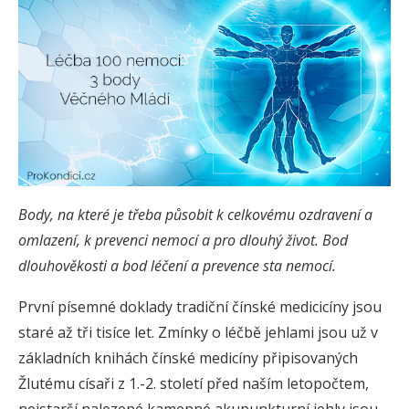
Body, na které je třeba působit k celkovému ozdravení a
omlazení, k prevenci nemocí a pro dlouhý život. Bod
dlouhověkosti a bod léčení a prevence sta nemocí.
První písemné doklady tradiční čínské medicicíny jsou
staré až tři tisíce let. Zmínky o léčbě jehlami jsou už v
základních knihách čínské medicíny připisovaných
Žlutému císaři z 1.-2. století před naším letopočtem,