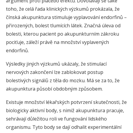
argument proti placebo efektu. Dovolávají se také
toho, že celá řada klinických výzkumů prokázala, že
čínská akupunktura stimuluje vyplavování endorfinů –
přirozených, bolest tlumících látek. Značná úleva od
bolesti, kterou pacient po akupunkturním zákroku
pociťuje, záleží právě na množství vyplavených
endorfinů.
Výsledky jiných výzkumů ukázaly, že stimulací
nervových zakončení lze zablokovat postup
bolestivých signálů z těla do mozku. Má se za to, že
akupunktura působí obdobným způsobem.
Existuje množství lékařských potvrzení skutečnosti, že
biologicky aktivní body, s nimiž akupunktura pracuje,
sehrávají důležitou roli ve fungování lidského
organismu. Tyto body se dají odhalit experimentální