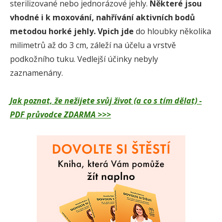
sterilizované nebo jednorázové jehly.
Některé jsou
vhodné i k moxování, nahřívání aktivních bodů
metodou horké jehly
.
Vpich jde
do hloubky několika
milimetrů až do 3 cm, záleží na účelu a vrstvě
podkožního tuku. Vedlejší účinky nebyly
zaznamenány.
Jak poznat, že nežijete svůj život (a co s tím dělat) -
PDF průvodce ZDARMA >>>