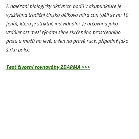
K nalézání biologicky aktivních bodů v akupunktuře je
využívána tradiční čínská délková míra
cun
(dělí se na 10
fenů), která je striktně individuální. Je určována jako
vzdálenost mezi rýhami silně skrčeného prostředního
prstu u mužů na levé, u žen na pravé ruce, případně jako
šířka palce.
Test životní rovnováhy ZDARMA >>>