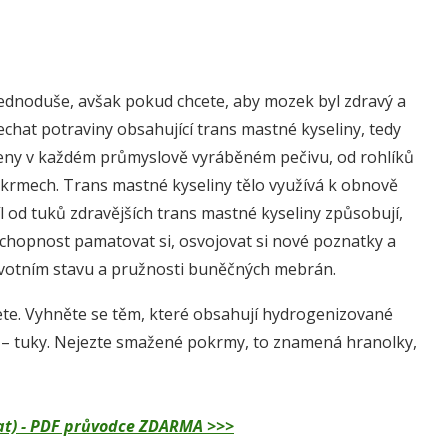
 jednoduše, avšak pokud chcete, aby mozek byl zdravý a
chat potraviny obsahující trans mastné kyseliny, tedy
eny v každém průmyslově vyráběném pečivu, od rohlíků
krmech. Trans mastné kyseliny tělo využívá k obnově
od tuků zdravějších trans mastné kyseliny způsobují,
hopnost pamatovat si, osvojovat si nové poznatky a
ravotním stavu a pružnosti buněčných mebrán.
jete. Vyhněte se těm, které obsahují hydrogenizované
– tuky. Nejezte smažené pokrmy, to znamená hranolky,
dělat) - PDF průvodce ZDARMA >>>