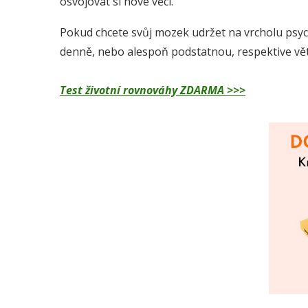
osvojovat si nové věci.
Pokud chcete svůj mozek udržet na vrcholu psyc
denně, nebo alespoň podstatnou, respektive větš
Test životní rovnováhy ZDARMA >>>