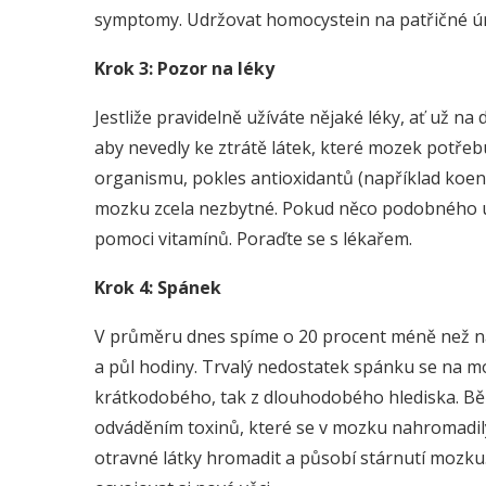
symptomy. Udržovat homocystein na patřičné úr
Krok 3: Pozor na léky
Jestliže pravidelně užíváte nějaké léky, ať už n
aby nevedly ke ztrátě látek, které mozek potřeb
organismu, pokles antioxidantů (například koenz
mozku zcela nezbytné. Pokud něco podobného u
pomoci vitamínů. Poraďte se s lékařem.
Krok 4: Spánek
V průměru dnes spíme o 20 procent méně než naš
a půl hodiny. Trvalý nedostatek spánku se na 
krátkodobého, tak z dlouhodobého hlediska. B
odváděním toxinů, které se v mozku nahromadily.
otravné látky hromadit a působí stárnutí mozku