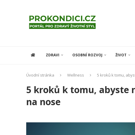
ZDRAVI
OSOBNÍ ROZVOJ
ŽIVOT
Úvodní stránka
Wellness
5 kroků k tomu, abys
5 kroků k tomu, abyste n
na nose