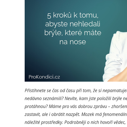
Přistihnete se čas od času při tom, že si nepamatujet
nedávno seznámili? Nevíte, kam jste položili brýle
protáhnou? Máme pro vás dobrou zprávu – zhoršení
zastavit, ale i obrátit nazpět. Mozek má fenomená
náležité prostředky. Podrobněji o nich hovoří vědec