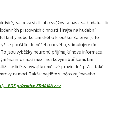
ktivitě, zachová si dlouho svěžest a navíc se budete cítit
každodenních pracovních činností. Hrajte na hudební
átel knihy nebo keramického kroužku. Za prvé, je to
když se pouštíte do něčeho nového, stimulujete tím
 To jsou výběžky neuronů přijímající nové informace.
há výměna informací mezi mozkovými buňkami, tím
tliže se lidé zabývají kromě své pravidelné práce také
eimrovy nemoci. Takže: najděte si něco zajímavého.
dělat) - PDF průvodce ZDARMA >>>