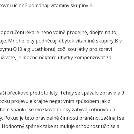
ovni účinně pomáhají vitamíny skupiny B.
a doporučení lékaře nebo volně prodejné, dbejte na to,
uje. Mnohé léky podněcují úbytek vitamínů skupiny B v
ymu Q10 a glutathionu), což jsou látky pro zdraví
žíváte, je možné některé úbytky kompenzovat za
i předkové před sto lety. Tehdy se spávalo zpravidla 9
mozku projevuje krajně negativním způsobem jak z
ěhem spánku se mozkové buňky zabývají obnovou a
 Pokud je této pravidelné činnosti bráněno, začínají se
. Hodnotný spánek také stimuluje schopnost učit se a