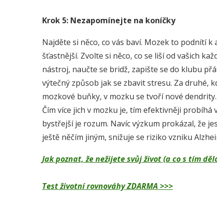
Krok 5: Nezapomínejte na koníčky
Najděte si něco, co vás baví. Mozek to podnítí k a
šťastnější. Zvolte si něco, co se liší od vašich 
nástroj, naučte se bridž, zapište se do klubu př
výtečný způsob jak se zbavit stresu. Za druhé, 
mozkové buňky, v mozku se tvoří nové dendrity.
Čím více jich v mozku je, tím efektivněji probí
bystřejší je rozum. Navíc výzkum prokázal, že jes
ještě něčím jiným, snižuje se riziko vzniku Alzh
Jak poznat, že nežijete svůj život (a co s tím 
Test životní rovnováhy ZDARMA >>>