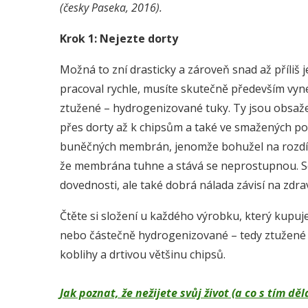
(česky Paseka, 2016).
Krok 1:
Nejezte dorty
Možná to zní drasticky a zároveň snad až příliš
pracoval rychle, musíte skutečně především vyne
ztužené – hydrogenizované tuky. Ty jsou obsaž
přes dorty až k chipsům a také ve smažených po
buněčných membrán, jenomže bohužel na rozdíl 
že membrána tuhne a stává se neprostupnou. Sc
dovednosti, ale také dobrá nálada závisí na zd
Čtěte si složení u každého výrobku, který kupu
nebo částečně hydrogenizované – tedy ztužené 
koblihy a drtivou většinu chipsů.
Jak poznat, že nežijete svůj život (a co s tím 