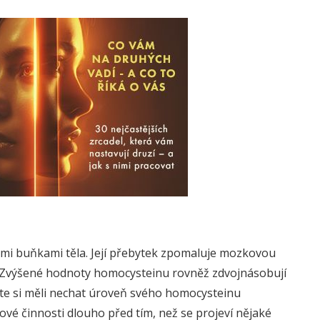
mi buňkami těla. Její přebytek zpomaluje mozkovou
i. Zvýšené hodnoty homocysteinu rovněž zdvojnásobují
ste si měli nechat úroveň svého homocysteinu
ové činnosti dlouho před tím, než se projeví nějaké