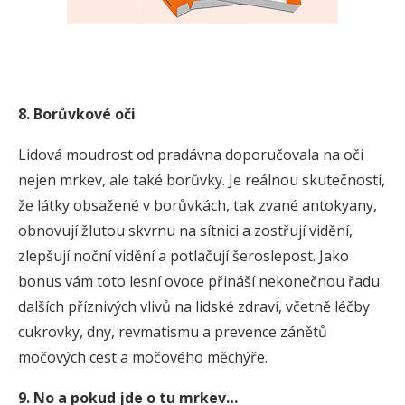
8. Borůvkové oči
Lidová moudrost od pradávna doporučovala na oči
nejen mrkev, ale také borůvky. Je reálnou skutečností,
že látky obsažené v borůvkách, tak zvané antokyany,
obnovují žlutou skvrnu na sítnici a zostřují vidění,
zlepšují noční vidění a potlačují šeroslepost. Jako
bonus vám toto lesní ovoce přináší nekonečnou řadu
dalších příznivých vlivů na lidské zdraví, včetně léčby
cukrovky, dny, revmatismu a prevence zánětů
močových cest a močového měchýře.
9. No a pokud jde o tu mrkev…