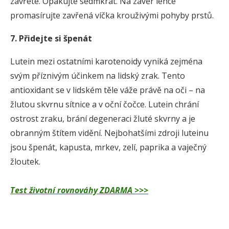
zavřete. Opakujte sedmkrát. Na závěr lehce
promasírujte zavřená víčka krouživými pohyby prstů.
7. Přidejte si špenát
Lutein mezi ostatními karotenoidy vyniká zejména
svým příznivým účinkem na lidský zrak. Tento
antioxidant se v lidském těle váže právě na oči – na
žlutou skvrnu sítnice a v oční čočce. Lutein chrání
ostrost zraku, brání degeneraci žluté skvrny a je
obranným štítem vidění. Nejbohatšími zdroji luteinu
jsou špenát, kapusta, mrkev, zelí, paprika a vaječný
žloutek.
Test životní rovnováhy ZDARMA >>>