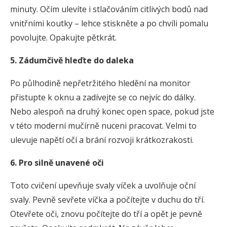
minuty. Očím ulevíte i stlačováním citlivých bodů nad
vnitřními koutky – lehce stiskněte a po chvíli pomalu
povolujte. Opakujte pětkrát.
5. Zádumčivě hleďte do daleka
Po půlhodině nepřetržitého hledění na monitor
přistupte k oknu a zadívejte se co nejvíc do dálky.
Nebo alespoň na druhý konec open space, pokud jste
v této moderní mučírně nuceni pracovat. Velmi to
ulevuje napětí očí a brání rozvoji krátkozrakosti.
6. Pro silně unavené oči
Toto cvičení upevňuje svaly víček a uvolňuje oční
svaly. Pevně sevřete víčka a počítejte v duchu do tří.
Otevřete oči, znovu počítejte do tří a opět je pevně