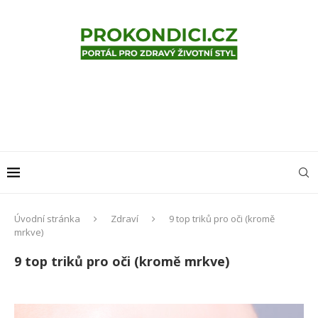
Úvodní stránka
Zdraví
9 top triků pro oči (kromě
mrkve)
9 top triků pro oči (kromě mrkve)