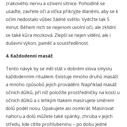
zrakového nervu a oživení sítnice. Pohodlně se
usaďte, zavřete oči a víčka přikryjte dlaněmi, aby se k
očím nedostalo vůbec žádné světlo. Vydržte tak 5
minut. Během nich se nejenom uvolní oči, ale zklidní
se také kůra mozková. Zlepší se nejen vidění, ale i
duševní výkon, paměť a soustředěnost.
4. Každodenní masáž
Tento návyk by se měl stát v dobrém slova smyslu
každodenním rituálem. Existuje mnoho druhů masáží
a mnoho způsobů jejich provádění. Například masáž
očních důlků, při níž položíte prostředníčky na kosti u
očních důlků a s lehkým tlakem masírujete směrem
dolů podél nosu. Opakujete asi osmkrát. Masírovat
nahoru a dolů můžete také spánky, zhruba v jejich
středu, kde cítíte prohlubeninu – po dobu jedné