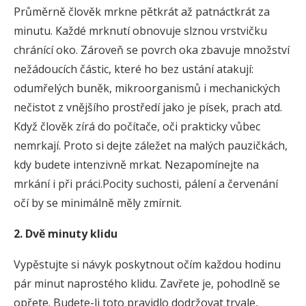
Průměrně člověk mrkne pětkrát až patnáctkrát za
minutu. Každé mrknutí obnovuje slznou vrstvičku
chránící oko. Zároveň se povrch oka zbavuje množství
nežádoucích částic, které ho bez ustání atakují:
odumřelých buněk, mikroorganismů i mechanických
nečistot z vnějšího prostředí jako je písek, prach atd.
Když člověk zírá do počítače, oči prakticky vůbec
nemrkají. Proto si dejte záležet na malých pauzičkách,
kdy budete intenzivně mrkat. Nezapomínejte na
mrkání i při práci.Pocity suchosti, pálení a červenání
očí by se minimálně měly zmírnit.
2. Dvě minuty klidu
Vypěstujte si návyk poskytnout očím každou hodinu
pár minut naprostého klidu. Zavřete je, pohodlně se
opřete. Budete-li toto pravidlo dodržovat trvale,