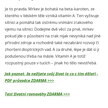
Je to pravda. Mrkev je bohatá na beta-karoten, ze
kterého v lidském těle vzniká vitamín A. Ten vyživuje
sítnici a pomáhá tak ostrému vnímání zrakového
vjemu na sítnici. Dodejme dvě věci: za prvé, mrkev
pokud jde o působení na zrak nijak nevyniká nad jiné
přírodní zdroje a rozhodně také nezabrání rozvoji či
zhoršení dioptrických vad. A za druhé, lépe je dát si ji
podušenou třeba na másle. Vitamín A je totiž
rozpustný pouze v tucích – jinak ho tělo nevstřebá.
Jak poznat, že nežijete svůj život (a co s tím dělat) -
PDF průvodce ZDARMA >>>
Test životní rovnováhy ZDARMA >>>