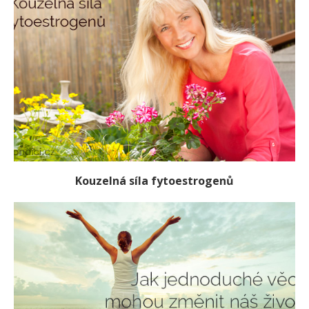
Kouzelná síla fytoestrogenů