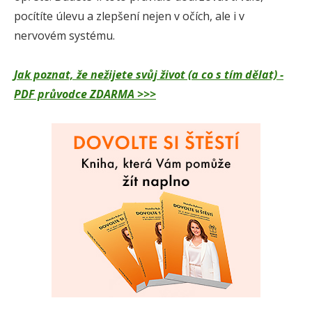
pocítíte úlevu a zlepšení nejen v očích, ale i v
nervovém systému.
Jak poznat, že nežijete svůj život (a co s tím dělat) -
PDF průvodce ZDARMA >>>