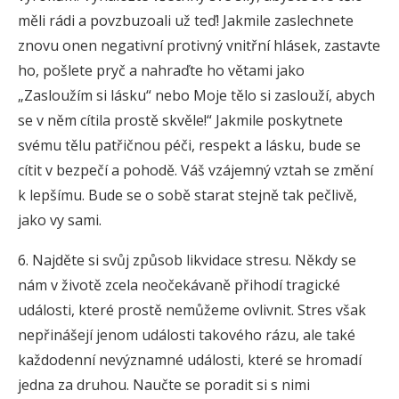
měli rádi a povzbuzoali už teď! Jakmile zaslechnete
znovu onen negativní protivný vnitřní hlásek, zastavte
ho, pošlete pryč a nahraďte ho větami jako
„Zasloužím si lásku“ nebo Moje tělo si zaslouží, abych
se v něm cítila prostě skvěle!“ Jakmile poskytnete
svému tělu patřičnou péči, respekt a lásku, bude se
cítit v bezpečí a pohodě. Váš vzájemný vztah se změní
k lepšímu. Bude se o sobě starat stejně tak pečlivě,
jako vy sami.
6. Najděte si svůj způsob likvidace stresu. Někdy se
nám v životě zcela neočekávaně přihodí tragické
události, které prostě nemůžeme ovlivnit. Stres však
nepřinášejí jenom události takového rázu, ale také
každodenní nevýznamné události, které se hromadí
jedna za druhou. Naučte se poradit si s nimi