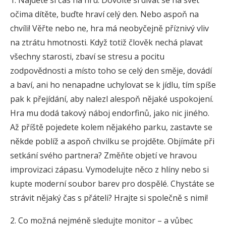
1. Najděte si čas na hru. Dovolte si dívat se na svět
očima dítěte, buďte hraví celý den. Nebo aspoň na
chvíli! Věřte nebo ne, hra má neobyčejně příznivý vliv
na ztrátu hmotnosti. Když totiž člověk nechá plavat
všechny starosti, zbaví se stresu a pocitu
zodpovědnosti a místo toho se celý den směje, dovádí
a baví, ani ho nenapadne uchylovat se k jídlu, tím spíše
pak k přejídání, aby nalezl alespoň nějaké uspokojení.
Hra mu dodá takový náboj endorfinů, jako nic jiného.
Až příště pojedete kolem nějakého parku, zastavte se
někde poblíž a aspoň chvilku se projděte. Objímáte při
setkání svého partnera? Změňte objetí ve hravou
improvizaci zápasu. Vymodelujte něco z hlíny nebo si
kupte moderní soubor barev pro dospělé. Chystáte se
strávit nějaký čas s přáteli? Hrajte si společně s nimi!
2. Co možná nejméně sledujte monitor – a vůbec