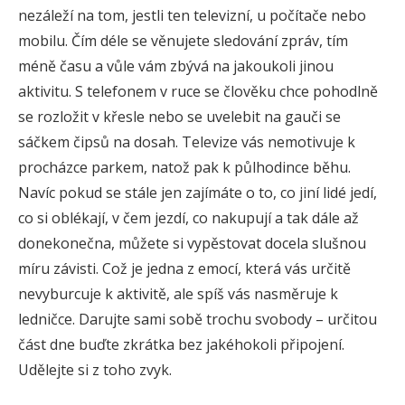
nezáleží na tom, jestli ten televizní, u počítače nebo
mobilu. Čím déle se věnujete sledování zpráv, tím
méně času a vůle vám zbývá na jakoukoli jinou
aktivitu. S telefonem v ruce se člověku chce pohodlně
se rozložit v křesle nebo se uvelebit na gauči se
sáčkem čipsů na dosah. Televize vás nemotivuje k
procházce parkem, natož pak k půlhodince běhu.
Navíc pokud se stále jen zajímáte o to, co jiní lidé jedí,
co si oblékají, v čem jezdí, co nakupují a tak dále až
donekonečna, můžete si vypěstovat docela slušnou
míru závisti. Což je jedna z emocí, která vás určitě
nevyburcuje k aktivitě, ale spíš vás nasměruje k
ledničce. Darujte sami sobě trochu svobody – určitou
část dne buďte zkrátka bez jakéhokoli připojení.
Udělejte si z toho zvyk.