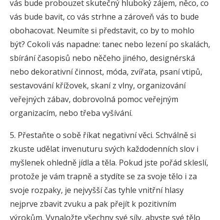
vás bude probouzet skutečný hluboký zájem, něco, co
vás bude bavit, co vás strhne a zároveň vás to bude
obohacovat. Neumíte si představit, co by to mohlo
být? Cokoli vás napadne: tanec nebo lezení po skalách,
sbírání časopisů nebo něčeho jiného, designérská
nebo dekorativní činnost, móda, zvířata, psaní vtipů,
sestavování křížovek, skaní z vlny, organizování
veřejných zábav, dobrovolná pomoc veřejným
organizacím, nebo třeba vyšívání.
5. Přestaňte o sobě říkat negativní věci. Schválně si
zkuste udělat invenuturu svých každodenních slov i
myšlenek ohledně jídla a těla. Pokud jste pořád skleslí,
protože je vám trapně a stydíte se za svoje tělo i za
svoje rozpaky, je nejvyšší čas tyhle vnitřní hlasy
nejprve zbavit zvuku a pak přejít k pozitivním
výrokům. Vynaložte všechny své síly, abyste své tělo