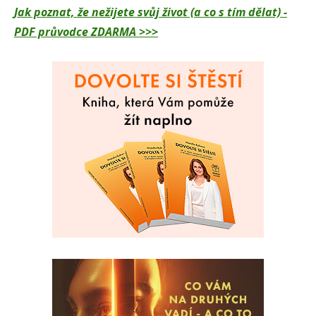
Jak poznat, že nežijete svůj život (a co s tím dělat) -
PDF průvodce ZDARMA >>>