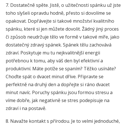
7. Dostatečně spěte. Jistě, o užitečnosti spánku už jste
toho slyšeli opravdu hodně, přesto si dovolíme se
opakovat. Dopřávejte si takové množství kvalitního
spánku, které si jen můžete dovolit. Žádný jiný proces
či způsob neudržuje tělo ve formě v takové míře, jako
dostatečný zdravý spánek. Spánek tělu zachovává
zdraví. Poskytuje mu tu nejkvalitnější energii
potřebnou k tomu, aby váš den byl efektivní a
produktivní. Máte potíže se spaním? Těžko usínáte?
Choďte spát o dvacet minut dříve. Připravte se
perfektně na druhý den a dopřejte si ráno dvacet
minut navíc. Poruchy spánku jsou formou stresu a
víme dobře, jak negativně se stres podepisuje na
zdraví i na postavě.
8. Navažte kontakt s přírodou. Je to velmi jednoduché,