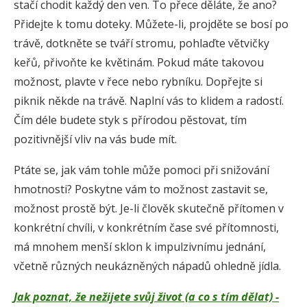
stačí chodit každý den ven. To přece děláte, že ano?
Přidejte k tomu doteky. Můžete-li, projděte se bosí po
trávě, dotkněte se tváří stromu, pohlaďte větvičky
keřů, přivoňte ke květinám. Pokud máte takovou
možnost, plavte v řece nebo rybníku. Dopřejte si
piknik někde na trávě. Naplní vás to klidem a radostí.
Čím déle budete styk s přírodou pěstovat, tím
pozitivnější vliv na vás bude mít.
Ptáte se, jak vám tohle může pomoci při snižování
hmotnosti? Poskytne vám to možnost zastavit se,
možnost prostě být. Je-li člověk skutečně přítomen v
konkrétní chvíli, v konkrétním čase své přítomnosti,
má mnohem menší sklon k impulzivnímu jednání,
včetně různých neukázněných nápadů ohledně jídla.
Jak poznat, že nežijete svůj život (a co s tím dělat) -