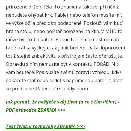
přirozené držení těla. To znamená takové, při němž
nebudete ohýbat krk. Tablet nebo telefon musíte mít
ve výšce očí a předloktí podepřené. Poslouží vám buď
hrana stolu, nebo polštář položený na klín. V MHD to
může být třeba batoh. Pokud tuhle možnost nemáte,
tak zkrátka vyčkejte, až ji mít budete. Další doporučení
totiž stejně zní: aktivitu s přístrojem často přerušujte.
Opravdu s ním nemusíte být v kontaktu POŘÁD. Nic
vám neuteče. Posloužíte svému zdraví i vzhledu, když
dokážete stát nebo sedět s napřímenou páteří a dívat
se před sebe. Páteř i oči si oddychnou.
Jak poznat, že nežijete svůj život (a co s tím dělat) -
PDF průvodce ZDARMA >>>
Test životní rovnováhy ZDARMA >>>