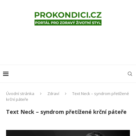
Úvodní stránka
Zdraví
Text Neck – syndrom přetížené
krční páteře
Text Neck – syndrom přetížené krční páteře