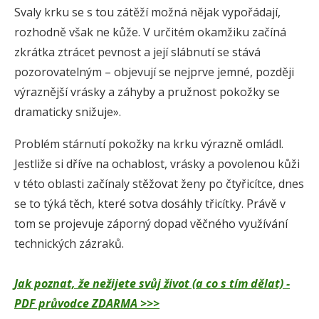
Svaly krku se s tou zátěží možná nějak vypořádají,
rozhodně však ne kůže. V určitém okamžiku začíná
zkrátka ztrácet pevnost a její slábnutí se stává
pozorovatelným – objevují se nejprve jemné, později
výraznější vrásky a záhyby a pružnost pokožky se
dramaticky snižuje».
Problém stárnutí pokožky na krku výrazně omládl.
Jestliže si dříve na ochablost, vrásky a povolenou kůži
v této oblasti začínaly stěžovat ženy po čtyřicítce, dnes
se to týká těch, které sotva dosáhly třicítky. Právě v
tom se projevuje záporný dopad věčného využívání
technických zázraků.
Jak poznat, že nežijete svůj život (a co s tím dělat) -
PDF průvodce ZDARMA >>>