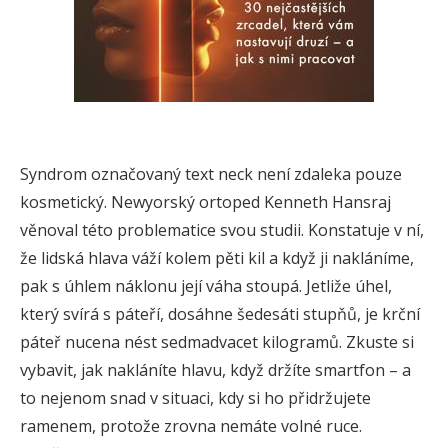
Syndrom označovaný text neck není zdaleka pouze
kosmetický. Newyorský ortoped Kenneth Hansraj
věnoval této problematice svou studii. Konstatuje v ní,
že lidská hlava váží kolem pěti kil a když ji nakláníme,
pak s úhlem náklonu její váha stoupá. Jetliže úhel,
který svírá s páteří, dosáhne šedesáti stupňů, je krční
páteř nucena nést sedmadvacet kilogramů. Zkuste si
vybavit, jak nakláníte hlavu, když držíte smartfon – a
to nejenom snad v situaci, kdy si ho přidržujete
ramenem, protože zrovna nemáte volné ruce.