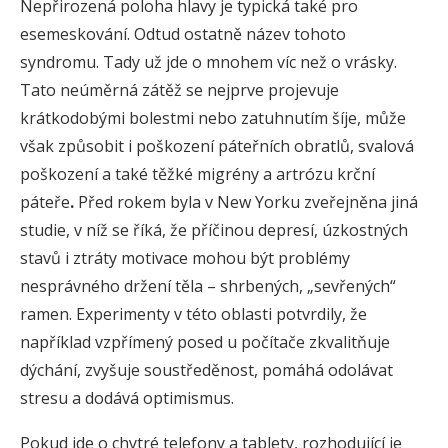
Nepřirozená poloha hlavy je typická také pro
esemeskování. Odtud ostatně název tohoto
syndromu. Tady už jde o mnohem víc než o vrásky.
Tato neúměrná zátěž se nejprve projevuje
krátkodobými bolestmi nebo zatuhnutím šíje, může
však způsobit i poškození páteřních obratlů, svalová
poškození a také těžké migrény a artrózu krční
páteře
.
Před rokem byla v New Yorku zveřejněna jiná
studie, v níž se říká, že příčinou depresí, úzkostných
stavů i ztráty motivace mohou být problémy
nesprávného držení těla – shrbených, „sevřených“
ramen. Experimenty v této oblasti potvrdily, že
například vzpřímený posed u počítače zkvalitňuje
dýchání, zvyšuje soustředěnost, pomáhá odolávat
stresu a dodává optimismus.
Pokud jde o chytré telefony a tablety, rozhodující je