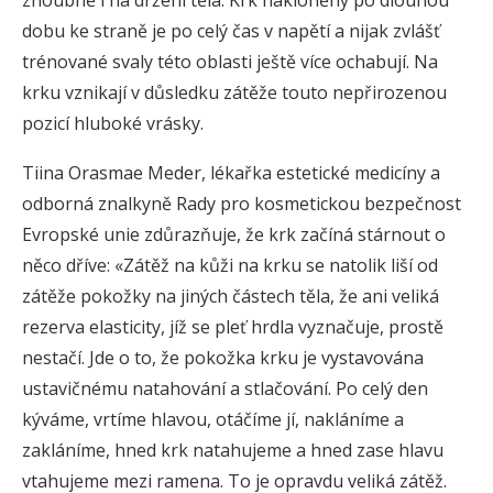
zhoubně i na držení těla. Krk nakloněný po dlouhou
dobu ke straně je po celý čas v napětí a nijak zvlášť
trénované svaly této oblasti ještě více ochabují. Na
krku vznikají v důsledku zátěže touto nepřirozenou
pozicí hluboké vrásky.
Tiina Orasmae Meder, lékařka estetické medicíny a
odborná znalkyně Rady pro kosmetickou bezpečnost
Evropské unie zdůrazňuje, že krk začíná stárnout o
něco dříve: «Zátěž na kůži na krku se natolik liší od
zátěže pokožky na jiných částech těla, že ani veliká
rezerva elasticity, jíž se pleť hrdla vyznačuje, prostě
nestačí. Jde o to, že pokožka krku je vystavována
ustavičnému natahování a stlačování. Po celý den
kýváme, vrtíme hlavou, otáčíme jí, nakláníme a
zakláníme, hned krk natahujeme a hned zase hlavu
vtahujeme mezi ramena. To je opravdu veliká zátěž.