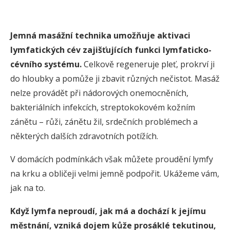
Jemná masážní technika umožňuje aktivaci
lymfatických cév zajišťujících funkci lymfaticko-
cévního systému.
Celkově regeneruje pleť, prokrví ji
do hloubky a pomůže ji zbavit různých nečistot. Masáž
nelze provádět při nádorových onemocněních,
bakteriálních infekcích, streptokokovém kožním
zánětu – růži, zánětu žil, srdečních problémech a
některých dalších zdravotních potížích.
V domácích podmínkách však můžete proudění lymfy
na krku a obličeji velmi jemně podpořit. Ukážeme vám,
jak na to.
Když lymfa neproudí, jak má a dochází k jejímu
městnání, vzniká dojem kůže prosáklé tekutinou,