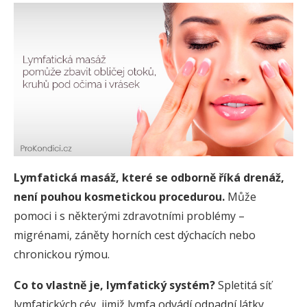
Lymfatická masáž, které se odborně říká drenáž,
není pouhou kosmetickou procedurou.
Může
pomoci i s některými zdravotními problémy –
migrénami, záněty horních cest dýchacích nebo
chronickou rýmou.
Co to vlastně je, lymfatický systém?
Spletitá síť
lymfatických cév, jimiž lymfa odvádí odpadní látky