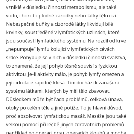
vzniklé v důsledku činnosti metabolismu, ale také
vodu, choroboplodné zárodky nebo látky tělu cizí.
Nebezpečné buňky a cizorodé látky likvidují bílé
krvinky, soustředěné v lymfatických uzlinách, které
jsou součástí lymfatického systému. Na rozdíl od krve
„nepumpuje“ lymfu kolující v lymfatických cévách
srdce. Pohybuje se v nich v důsledku činnosti svalstva,
to znamená, že její pohyb těsně souvisí s fyzickou
aktivitou. Je-li aktivity málo, je pohyb lymfy omezen a
její cirkulace rapidně klesá. Tím dochází k zanášení
systému látkami, kterých by měl tělo zbavovat.
Důsledkem může být řada problémů, celková únava,
otoky po celém těle a jiné potíže. To je hlavní důvod,
proč absolvovat lymfatickou masáž. Masáže jsou také
velkou pomocí při léčbě jiných zdravotních problémů –
například po operaci prsu, operacích kloubů a mnoha