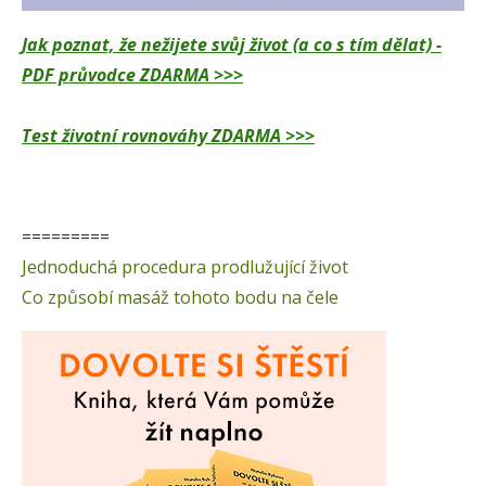
Jak poznat, že nežijete svůj život (a co s tím dělat) -
PDF průvodce ZDARMA >>>
Test životní rovnováhy ZDARMA >>>
=========
Jednoduchá procedura prodlužující život
Co způsobí masáž tohoto bodu na čele