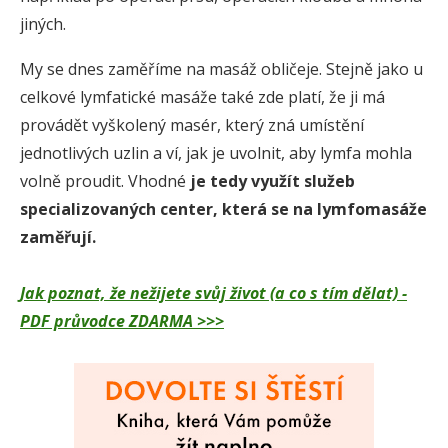
jiných.
My se dnes zaměříme na masáž obličeje. Stejně jako u
celkové lymfatické masáže také zde platí, že ji má
provádět vyškolený masér, který zná umístění
jednotlivých uzlin a ví, jak je uvolnit, aby lymfa mohla
volně proudit. Vhodné
je tedy využít služeb
specializovaných center, která se na lymfomasáže
zaměřují.
Jak poznat, že nežijete svůj život (a co s tím dělat) -
PDF průvodce ZDARMA >>>