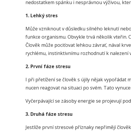
nedostatkem spánku i nesprávnou výživou, kte
1. Lehký stres
Může vzniknout v důsledku silného leknutí nebo
funkce organismu. Obvykle trvá několik vteřin. C
Člověk může pociťovat lehkou závrať, nával krv
rychlému, instinktivnímu rozhodnutí k nalezení 
2. První fáze stresu
I při přetížení se člověk s újily nějak vypořáda
nucen reagovat na situaci po svém. Tato vynucen
Vyčerpávající se zásoby energie se projevují podr
3. Druhá fáze stresu
Jestliže první stresové příznaky nepřimějí člově