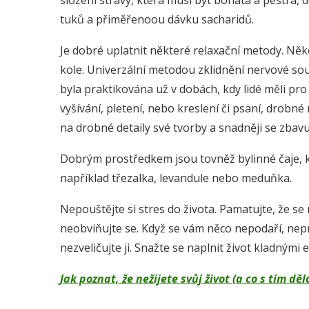
složení stravy, která musí být bohatá a pestrá,
tuků a přiměřenoou dávku sacharidů.
Je dobré uplatnit některé relaxační metody. Ně
kole. Univerzální metodou zklidnění nervové sou
byla praktikována už v dobách, kdy lidé měli pro
vyšívání, pletení, nebo kreslení či psaní, drob
na drobné detaily své tvorby a snadněji se zbav
Dobrým prostředkem jsou tovněž bylinné čaje, k
například třezalka, levandule nebo meduňka.
Nepouštějte si stres do života. Pamatujte, že s
neobviňujte se. Když se vám něco nepodaří, nepr
nezveličujte ji. Snažte se naplnit život kladným
Jak poznat, že nežijete svůj život (a co s tím 