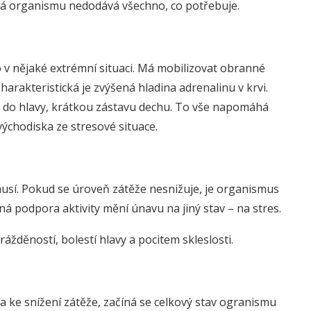
rá organismu nedodává všechno, co potřebuje.
 v nějaké extrémní situaci. Má mobilizovat obranné
harakteristická je zvýšená hladina adrenalinu v krvi.
e do hlavy, krátkou zástavu dechu. To vše napomáhá
východiska ze stresové situace.
t musí. Pokud se úroveň zátěže nesnižuje, je organismus
á podpora aktivity mění únavu na jiný stav – na stres.
ážděností, bolestí hlavy a pocitem skleslosti.
ka ke snížení zátěže, začíná se celkový stav ogranismu