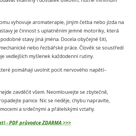
 dodávat vitamíny i dostatek bílkovin, nutné minimum
komu vyhovuje aromaterapie, jiným četba nebo jízda na
stavy je činnost s uplatněním jemné motoriky, která
 podobné stavy jiná jména. Docela obyčejné šití,
né mechanické nebo řezbářské práce. Člověk se soustředí
uje vedlejších myšlenek každodenní rutiny.
teré pomáhají uvolnit pocit nervového napětí–
e nejde zavděčit všem. Neomlouvejte se zbytečně,
opadejte panice. Nic se neděje, chybu napravíte,
i emocemi a srdečnými a přátelskými vztahy.
dělat) - PDF průvodce ZDARMA >>>