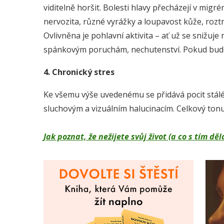
viditelně horšit. Bolesti hlavy přecházejí v migré
nervozita, různé vyrážky a loupavost kůže, rozt
Ovlivněna je pohlavní aktivita – ať už se snižu
spánkovým poruchám, nechutenství. Pokud bude 
4. Chronický stres
Ke všemu výše uvedenému se přidává pocit stál
sluchovým a vizuálním halucinacím. Celkový tonus
Jak poznat, že nežijete svůj život (a co s tím 