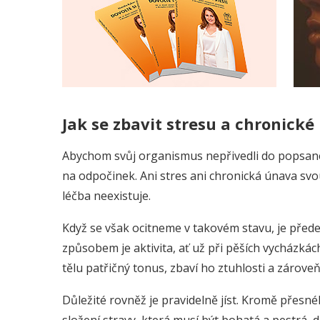
Jak se zbavit stresu a chronick
Abychom svůj organismus nepřivedli do popsanéh
na odpočinek. Ani stres ani chronická únava sv
léčba neexistuje.
Když se však ocitneme v takovém stavu, je před
způsobem je aktivita, ať už při pěších vycházkác
tělu patřičný tonus, zbaví ho ztuhlosti a zároveň
Důležité rovněž je pravidelně jíst. Kromě přes