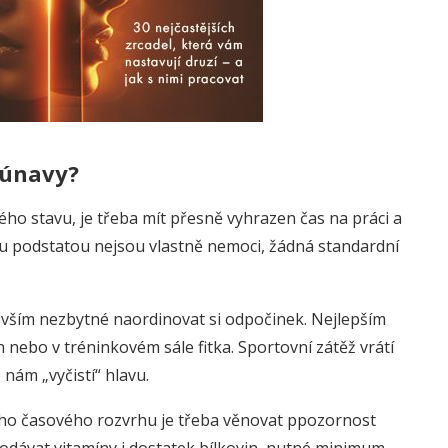
é únavy?
o stavu, je třeba mít přesně vyhrazen čas na práci a
ou podstatou nejsou vlastně nemoci, žádná standardní
evším nezbytné naordinovat si odpočinek. Nejlepším
h nebo v tréninkovém sále fitka. Sportovní zátěž vrátí
 nám „vyčistí“ hlavu.
ného časového rozvrhu je třeba věnovat ppozornost