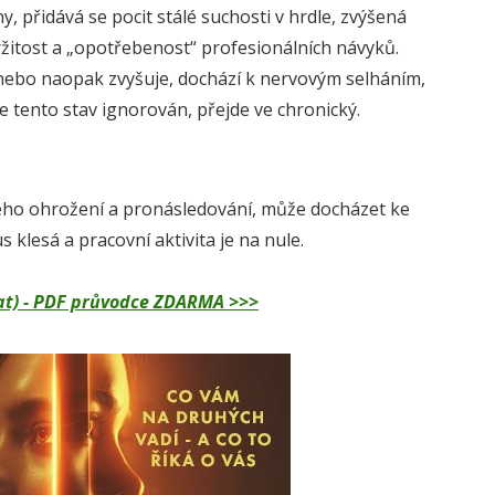
ny, přidává se pocit stálé suchosti v hrdle, zvýšená
ržitost a „opotřebenost“ profesionálních návyků.
je nebo naopak zvyšuje, dochází k nervovým selháním,
tento stav ignorován, přejde ve chronický.
ého ohrožení a pronásledování, může docházet ke
 klesá a pracovní aktivita je na nule.
dělat) - PDF průvodce ZDARMA >>>