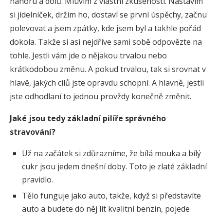
nahoru a dolů. Mluvím z vlastní zkušenosti. Nastavím
si jídelníček, držím ho, dostaví se první úspěchy, začnu
polevovat a jsem zpátky, kde jsem byl a takhle pořád
dokola. Takže si asi nejdříve sami sobě odpovězte na
tohle. Jestli vám jde o nějakou trvalou nebo
krátkodobou změnu. A pokud trvalou, tak si srovnat v
hlavě, jakých cílů jste opravdu schopní. A hlavně, jestli
jste odhodlaní to jednou provždy konečně změnit.
Jaké jsou tedy základní pilíře správného
stravování?
Už na začátek si zdůrazníme, že bílá mouka a bílý
cukr jsou jedem dnešní doby. Toto je zlaté základní
pravidlo.
Tělo funguje jako auto, takže, když si představíte
auto a budete do něj lít kvalitní benzín, pojede