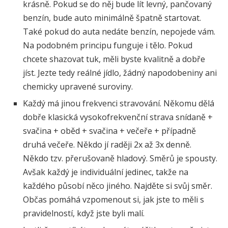
krásně. Pokud se do něj bude lít levný, pančovaný
benzín, bude auto minimálně špatně startovat.
Také pokud do auta nedáte benzín, nepojede vám.
Na podobném principu funguje i tělo. Pokud
chcete shazovat tuk, měli byste kvalitně a dobře
jíst. Jezte tedy reálné jídlo, žádný napodobeniny ani
chemicky upravené suroviny.
Každý má jinou frekvenci stravování. Někomu dělá
dobře klasická vysokofrekvenční strava snídaně +
svačina + oběd + svačina + večeře + případně
druhá večeře. Někdo jí raději 2x až 3x denně.
Někdo tzv. přerušovaně hladový. Směrů je spousty.
Avšak každý je individuální jedinec, takže na
každého působí něco jiného. Najděte si svůj směr.
Občas pomáhá vzpomenout si, jak jste to měli s
pravidelností, když jste byli malí.