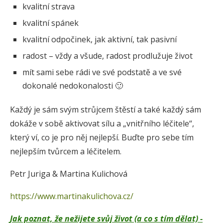
kvalitní strava
kvalitní spánek
kvalitní odpočinek, jak aktivní, tak pasivní
radost – vždy a všude, radost prodlužuje život
mít sami sebe rádi ve své podstatě a ve své
dokonalé nedokonalosti 🙂
Každý je sám svým strůjcem štěstí a také každý sám
dokáže v sobě aktivovat sílu a „vnitřního léčitele“,
který ví, co je pro něj nejlepší. Buďte pro sebe tím
nejlepším tvůrcem a léčitelem.
Petr Juriga & Martina Kulichová
https://www.martinakulichova.cz/
Jak poznat, že nežijete svůj život (a co s tím dělat) -