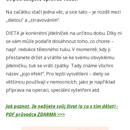
Na začátku stačí jedna věc, a sice tato – je rozdíl mezi
„dietou“ a „stravováním“.
DIETA je konkrétní jídelníček na určitou dobu. Díky ní
se vám může podařit dosáhnout toho, co chcete –
např. redukce tělesného tuku. V momentě, kdy ji
přestanete držet a vrátíte se ke svému obvyklému
jídelníčku, tuk se vrátí zpátky. Tady známe všichni
název „jojo efekt“. Pro lepší vysvětlení – diety se
většinou používají v nemocnicích, jako je například
příprava na operaci, speciální vyšetření atd.
Jak poznat, že nežijete svůj život (a co s tím dělat) -
PDF průvodce ZDARMA >>>