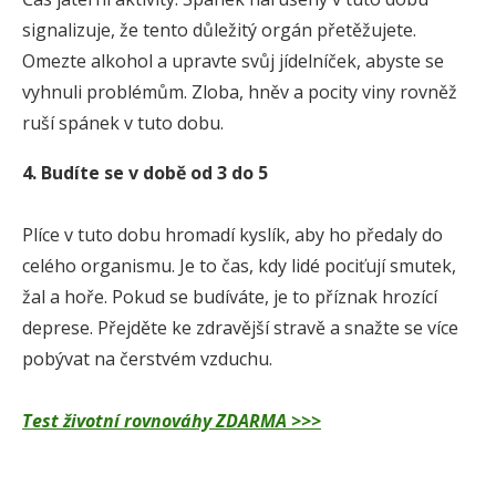
signalizuje, že tento důležitý orgán přetěžujete.
Omezte alkohol a upravte svůj jídelníček, abyste se
vyhnuli problémům. Zloba, hněv a pocity viny rovněž
ruší spánek v tuto dobu.
4. Budíte se v době od 3 do 5
Plíce v tuto dobu hromadí kyslík, aby ho předaly do
celého organismu. Je to čas, kdy lidé pociťují smutek,
žal a hoře. Pokud se budíváte, je to příznak hrozící
deprese. Přejděte ke zdravější stravě a snažte se více
pobývat na čerstvém vzduchu.
Test životní rovnováhy ZDARMA >>>