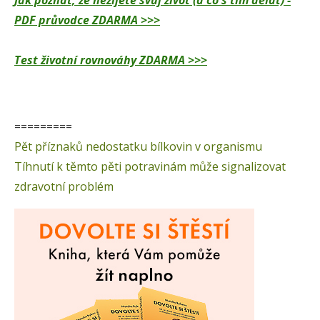
Jak poznat, že nežijete svůj život (a co s tím dělat) -
PDF průvodce ZDARMA >>>
Test životní rovnováhy ZDARMA >>>
=========
Pět příznaků nedostatku bílkovin v organismu
Tíhnutí k těmto pěti potravinám může signalizovat
zdravotní problém