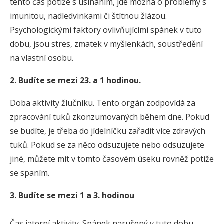
tento čas potíže s usínáním, jde možná o problémy s
imunitou, nadledvinkami či štítnou žlázou.
Psychologickými faktory ovlivňujícími spánek v tuto
dobu, jsou stres, zmatek v myšlenkách, soustředění
na vlastní osobu.
2. Budíte se mezi 23. a 1 hodinou.
Doba aktivity žlučníku. Tento orgán zodpovídá za
zpracování tuků zkonzumovaných během dne. Pokud
se budíte, je třeba do jídelníčku zařadit více zdravých
tuků. Pokud se za něco odsuzujete nebo odsuzujete
jiné, můžete mít v tomto časovém úseku rovněž potíže
se spaním.
3. Budíte se mezi 1 a 3. hodinou
Čas jaterní aktivity. Spánek narušený v tuto dobu