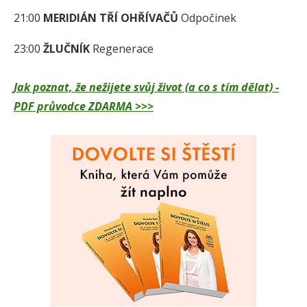
21:00
MERIDIÁN TŘÍ OHŘÍVAČŮ
Odpočinek
23:00
ŽLUČNÍK
Regenerace
Jak poznat, že nežijete svůj život (a co s tím dělat) -
PDF průvodce ZDARMA >>>