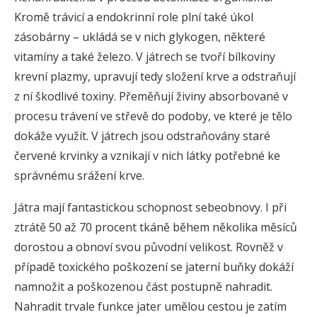
Kromě trávicí a endokrinní role plní také úkol
zásobárny – ukládá se v nich glykogen, některé
vitamíny a také železo. V játrech se tvoří bílkoviny
krevní plazmy, upravují tedy složení krve a odstraňují
z ní škodlivé toxiny. Přeměňují živiny absorbované v
procesu trávení ve střevě do podoby, ve které je tělo
dokáže využít. V játrech jsou odstraňovány staré
červené krvinky a vznikají v nich látky potřebné ke
správnému srážení krve.
Játra mají fantastickou schopnost sebeobnovy. I při
ztrátě 50 až 70 procent tkáně během několika měsíců
dorostou a obnoví svou původní velikost. Rovněž v
případě toxického poškození se jaterní buňky dokáží
namnožit a poškozenou část postupně nahradit.
Nahradit trvale funkce jater umělou cestou je zatím