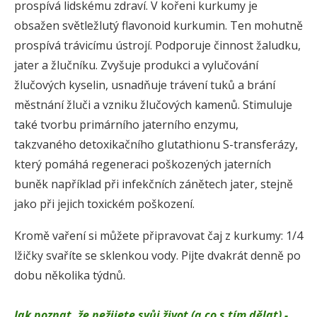
prospívá lidskému zdraví. V kořeni kurkumy je
obsažen světležlutý flavonoid kurkumin. Ten mohutně
prospívá trávicímu ústrojí. Podporuje činnost žaludku,
jater a žlučníku. Zvyšuje produkci a vylučování
žlučových kyselin, usnadňuje trávení tuků a brání
městnání žluči a vzniku žlučových kamenů. Stimuluje
také tvorbu primárního jaterního enzymu,
takzvaného detoxikačního glutathionu S-transferázy,
který pomáhá regeneraci poškozených jaterních
buněk například při infekčních zánětech jater, stejně
jako při jejich toxickém poškození.
Kromě vaření si můžete připravovat čaj z kurkumy: 1/4
lžičky svaříte se sklenkou vody. Pijte dvakrát denně po
dobu několika týdnů.
Jak poznat, že nežijete svůj život (a co s tím dělat) -