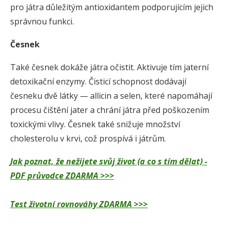
pro játra důležitým antioxidantem podporujícím jejich
správnou funkci.
Česnek
Také česnek dokáže játra očistit. Aktivuje tím jaterní
detoxikační enzymy. Čisticí schopnost dodávají
česneku dvě látky — allicin a selen, které napomáhají
procesu čištění jater a chrání játra před poškozením
toxickými vlivy. Česnek také snižuje množství
cholesterolu v krvi, což prospívá i játrům.
Jak poznat, že nežijete svůj život (a co s tím dělat) -
PDF průvodce ZDARMA >>>
Test životní rovnováhy ZDARMA >>>