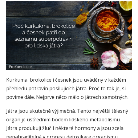
Kurkuma, brokolice i česnek jsou uváděny v každém
přehledu potravin posilujících játra. Proč to tak je, si
povíme dále. Nejprve něco málo o játrech samotných.
Játra jsou skutečně výjimečná. Tento největší tělesný
orgán je ústředním bodem lidského metabolismu.
Játra produkují žluč i některé hormony a jsou zcela
nenahraditelná v procesu detoxikace organismu.