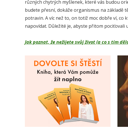
různých chytrých myšlenek, které vás budou orie
budete přesní, dokáže organismus na základě tě
potravin. A víc než to, on totiž moc dobře ví, c
napovídat. Důležité je, abyste přitom pociťovali 
Jak poznat, že nežijete svůj život (a co s tím 