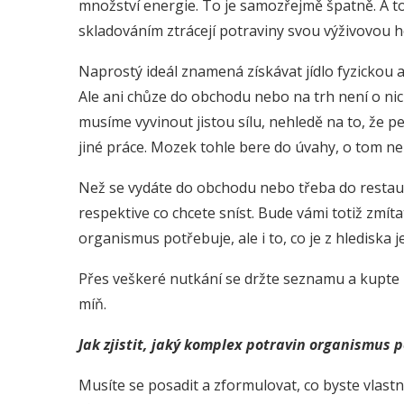
množství energie. To je samozřejmě špatně. A t
skladováním ztrácejí potraviny svou výživovou 
Naprostý ideál znamená získávat jídlo fyzickou 
Ale ani chůze do obchodu nebo na trh není o ni
musíme vyvinout jistou sílu, nehledě na to, že p
jiné práce. Mozek tohle bere do úvahy, o tom n
Než se vydáte do obchodu nebo třeba do restaur
respektive co chcete sníst. Bude vámi totiž zmít
organismus potřebuje, ale i to, co je z hlediska
Přes veškeré nutkání se držte seznamu a kupte n
míň.
Jak zjistit, jaký komplex potravin organismus 
Musíte se posadit a zformulovat, co byste vlastn