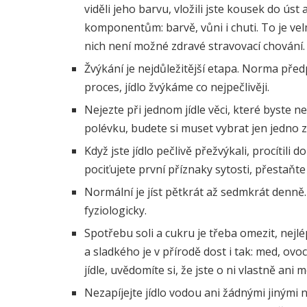
viděli jeho barvu, vložili jste kousek do ús
komponentům: barvě, vůni i chuti. To je vel
nich není možné zdravé stravovací chování.
Žvýkání je nejdůležitější etapa. Norma pře
proces, jídlo žvýkáme co nejpečlivěji.
Nejezte při jednom jídle věci, které byste nep
polévku, budete si muset vybrat jen jedno z
Když jste jídlo pečlivě přežvýkali, procítili
pociťujete první příznaky sytosti, přestaňte j
Normální je jíst pětkrát až sedmkrát denně.
fyziologicky.
Spotřebu soli a cukru je třeba omezit, nejlép
a sladkého je v přírodě dost i tak: med, ovo
jídle, uvědomíte si, že jste o ni vlastně an
Nezapíjejte jídlo vodou ani žádnými jinými n