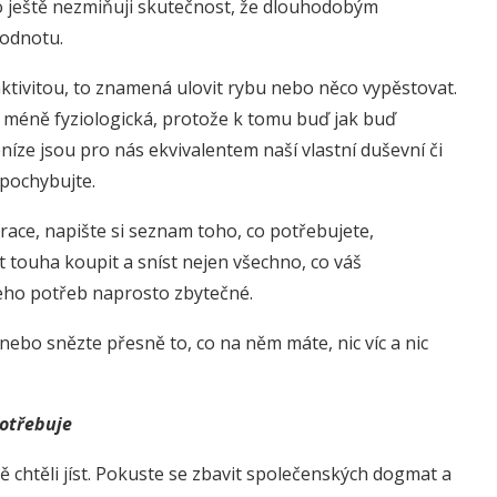
o ještě nezmiňuji skutečnost, že dlouhodobým
hodnotu.
aktivitou, to znamená ulovit rybu nebo něco vypěstovat.
c méně fyziologická, protože k tomu buď jak buď
eníze jsou pro nás ekvivalentem naší vlastní duševní či
epochybujte.
ace, napište si seznam toho, co potřebujete,
at touha koupit a sníst nejen všechno, co váš
 jeho potřeb naprosto zbytečné.
ebo snězte přesně to, co na něm máte, nic víc a nic
potřebuje
ě chtěli jíst. Pokuste se zbavit společenských dogmat a