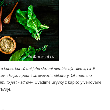
 a konec konců ani jeho složení nemůže být cílem», tvrdí
ov. «To jsou pouhé stravovací indikátory. Cíl znamená
, to jest – zdraví».
Uvádíme úryvky z kapitoly věnované
ravuje.