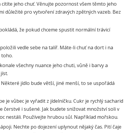
t a cítíte jeho chuť. Věnujte pozornost všem těmto jeho
mi důležité pro vytvoření zdravých zpětných vazeb. Bez
dpokládá, že pokud chceme spustit normální trávicí
oložili vedle sebe na talíř. Máte-li chuť na dort i na
 toho.
 dokonale všechny nuance jeho chuti, vůně i barvy a
íst.
 Některé jídlo bude větší, jiné menší, to se uspořádá
e je vůbec je vyřadit z jídelníčku. Cukr je rychlý sacharid
ce čerstvé i sušené. Jak budete snižovat množství soli v
i moc nestáli. Používejte hrubou sůl. Například mořskou.
ápoji. Nechte po dojezení uplynout nějaký čas. Pití čaje