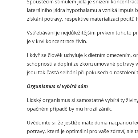
Spouštěcím stimulem jídla je snížení koncentrace
laterálního jádra hypothalamu a vzniká impuls
získání potravy, respektive materializací pocitů 
Vstřebávání je nejdůležitějším prvkem tohoto pro
je v krvi koncentrace živin.
I když se člověk uchyluje k dietním omezením, or
schopnosti a doplní ze zkonzumované potravy vš
jsou tak častá selhání při pokusech o nastolen
Organismus si vybírá sám
Lidský organismus si samostatně vybírá ty živin
opačném případě by mu hrozil zánik.
Uvědomte si, že jestliže máte doma nacpanou le
potravy, která je optimální pro vaše zdraví, ale