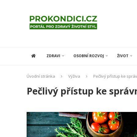
ZDRAVI
OSOBNÍ ROZVOJ
ŽIVOT
Úvodní stránka
Výživa
Pečlivý přístup ke sprá
Pečlivý přístup ke správ