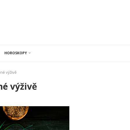
HOROSKOPY
vné výživě
né výživě