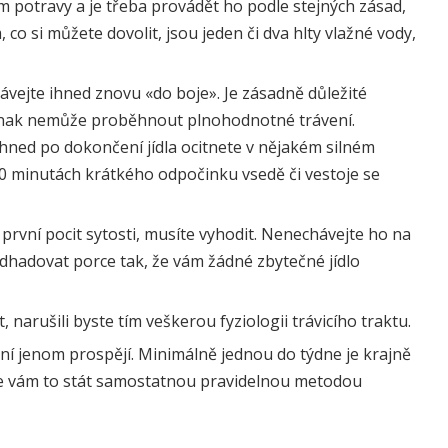
 potravy a je třeba provádět ho podle stejných zásad,
 co si můžete dovolit, jsou jeden či dva hlty vlažné vody,
ávejte ihned znovu «do boje». Je zásadně důležité
jinak nemůže proběhnout plnohodnotné trávení.
ihned po dokončení jídla ocitnete v nějakém silném
5-10 minutách krátkého odpočinku vsedě či vestoje se
 první pocit sytosti, musíte vyhodit. Nenechávejte ho na
odhadovat porce tak, že vám žádné zbytečné jídlo
 narušili byste tím veškerou fyziologii trávicího traktu.
í jenom prospějí. Minimálně jednou do týdne je krajně
 se vám to stát samostatnou pravidelnou metodou