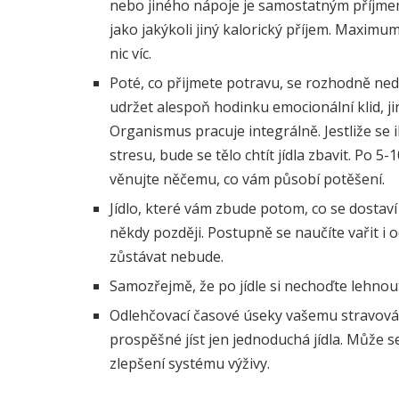
nebo jiného nápoje je samostatným příjmem
jako jakýkoli jiný kalorický příjem. Maximum,
nic víc.
Poté, co přijmete potravu, se rozhodně ned
udržet alespoň hodinku emocionální klid, 
Organismus pracuje integrálně. Jestliže se 
stresu, bude se tělo chtít jídla zbavit. Po 
věnujte něčemu, co vám působí potěšení.
Jídlo, které vám zbude potom, co se dostaví
někdy později. Postupně se naučíte vařit i 
zůstávat nebude.
Samozřejmě, že po jídle si nechoďte lehnout,
Odlehčovací časové úseky vašemu stravován
prospěšné jíst jen jednoduchá jídla. Může
zlepšení systému výživy.