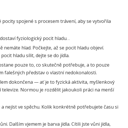
 pocity spojené s procesem trávení, aby se vytvořila
dostaví fyziologický pocit hladu. .
ně nemáte hlad. Počkejte, až se pocit hladu objeví.
ocit hladu sílit, dejte se do jídla.
dostane pouze to, co skutečně potřebuje, a to pouze
m falešných představ o vlastní nedokonalosti.
dlem dokončena — ať je to fyzická aktivita, myšlenkový
í televize. Normou je rozdělit jakoukoli práci na menší
u a nejíst ve spěchu. Kolik konkrétně potřebujete času si
i. Dalším vjemem je barva jídla. Cítili jste vůni jídla,