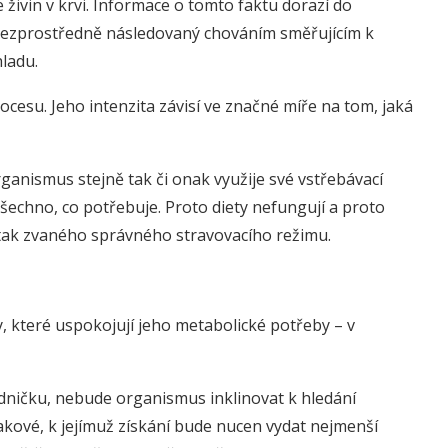
 živin v krvi. Informace o tomto faktu dorazí do
 bezprostředně následovaný chováním směřujícím k
hladu.
cesu. Jeho intenzita závisí ve značné míře na tom, jaká
ganismus stejně tak či onak využije své vstřebávací
echno, co potřebuje. Proto diety nefungují a proto
í tak zvaného správného stravovacího režimu.
y, které uspokojují jeho metabolické potřeby – v
dničku, nebude organismus inklinovat k hledání
 takové, k jejímuž získání bude nucen vydat nejmenší