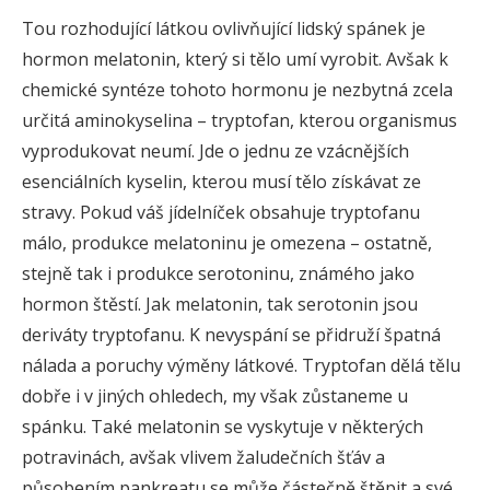
Tou rozhodující látkou ovlivňující lidský spánek je
hormon melatonin, který si tělo umí vyrobit. Avšak k
chemické syntéze tohoto hormonu je nezbytná zcela
určitá aminokyselina – tryptofan, kterou organismus
vyprodukovat neumí. Jde o jednu ze vzácnějších
esenciálních kyselin, kterou musí tělo získávat ze
stravy. Pokud váš jídelníček obsahuje tryptofanu
málo, produkce melatoninu je omezena – ostatně,
stejně tak i produkce serotoninu, známého jako
hormon štěstí. Jak melatonin, tak serotonin jsou
deriváty tryptofanu. K nevyspání se přidruží špatná
nálada a poruchy výměny látkové. Tryptofan dělá tělu
dobře i v jiných ohledech, my však zůstaneme u
spánku. Také melatonin se vyskytuje v některých
potravinách, avšak vlivem žaludečních šťáv a
působením pankreatu se může částečně štěpit a své