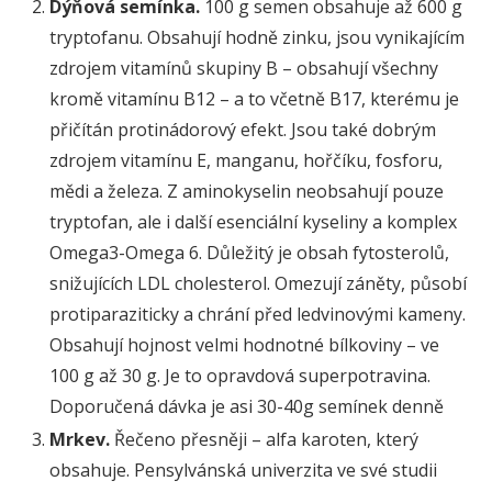
Dýňová semínka.
100 g semen obsahuje až 600 g
tryptofanu. Obsahují hodně zinku, jsou vynikajícím
zdrojem vitamínů skupiny B – obsahují všechny
kromě vitamínu B12 – a to včetně B17, kterému je
přičítán protinádorový efekt. Jsou také dobrým
zdrojem vitamínu E, manganu, hořčíku, fosforu,
mědi a železa. Z aminokyselin neobsahují pouze
tryptofan, ale i další esenciální kyseliny a komplex
Omega3-Omega 6. Důležitý je obsah fytosterolů,
snižujících LDL cholesterol. Omezují záněty, působí
protiparaziticky a chrání před ledvinovými kameny.
Obsahují hojnost velmi hodnotné bílkoviny – ve
100 g až 30 g. Je to opravdová superpotravina.
Doporučená dávka je asi 30-40g semínek denně
Mrkev.
Řečeno přesněji – alfa karoten, který
obsahuje. Pensylvánská univerzita ve své studii