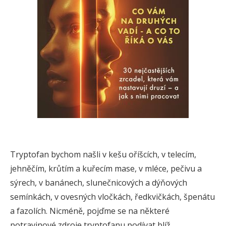
Tryptofan bychom našli v kešu oříšcích, v telecím,
jehněčím, krůtím a kuřecím mase, v mléce, pečivu a
sýrech, v banánech, slunečnicových a dýňových
semínkách, v ovesných vločkách, ředkvičkách, špenátu
a fazolích. Nicméně, pojďme se na některé
potravinové zdroje tryptofanu podívat blíž.