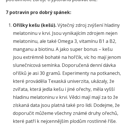
7 potravin pro dobrý spánek:
Oříšky kešu (kešú).
Výtečný zdroj zvýšení hladiny
melatoninu v krvi. Jsou vynikajícím zdrojem nejen
melatoninu, ale také Omega 3, vitamínu B1 a B2,
manganu a biotinu. A jako super bonus – kešu
jsou extrémně bohaté na hořčík, víc ho mají jenom
slunečnicová semínka. Doporučená denní dávka
oříšků je asi 30 gramů. Experimenty na potkanech,
které prováděla Texaská univerzita, ukázaly, že
zvířata, která jedla kešu i jiné ořechy, měla vyšší
hladinu melatoninu v krvi. Vědci mají mají za to že
získaná data jsou platná také pro lidi. Dodejme, že
doporučit můžeme všechny známé druhy ořechů,
které patří k nejcennějším plodům rostlinné říše.