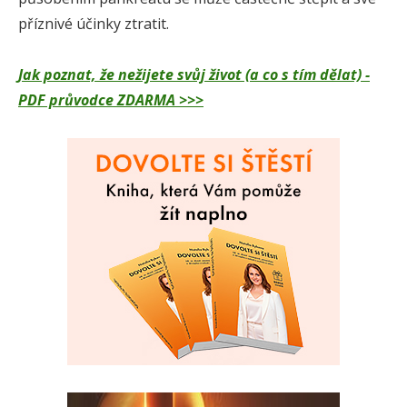
příznivé účinky ztratit.
Jak poznat, že nežijete svůj život (a co s tím dělat) -
PDF průvodce ZDARMA >>>