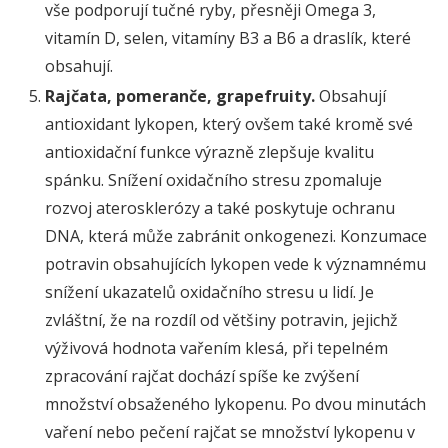
vše podporují tučné ryby, přesněji Omega 3,
vitamín D, selen, vitamíny B3 a B6 a draslík, které
obsahují.
Rajčata, pomeranče, grapefruity.
Obsahují
antioxidant lykopen, který ovšem také kromě své
antioxidační funkce výrazně zlepšuje kvalitu
spánku. Snížení oxidačního stresu zpomaluje
rozvoj aterosklerózy a také poskytuje ochranu
DNA, která může zabránit onkogenezi. Konzumace
potravin obsahujících lykopen vede k významnému
snížení ukazatelů oxidačního stresu u lidí. Je
zvláštní, že na rozdíl od většiny potravin, jejichž
výživová hodnota vařením klesá, při tepelném
zpracování rajčat dochází spíše ke zvýšení
množství obsaženého lykopenu. Po dvou minutách
vaření nebo pečení rajčat se množství lykopenu v