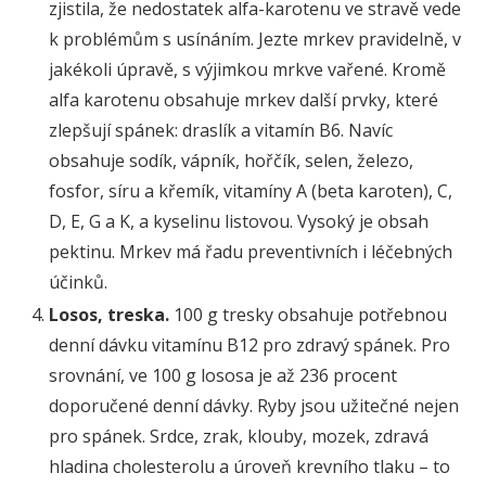
zjistila, že nedostatek alfa-karotenu ve stravě vede
k problémům s usínáním. Jezte mrkev pravidelně, v
jakékoli úpravě, s výjimkou mrkve vařené. Kromě
alfa karotenu obsahuje mrkev další prvky, které
zlepšují spánek: draslík a vitamín B6. Navíc
obsahuje sodík, vápník, hořčík, selen, železo,
fosfor, síru a křemík, vitamíny A (beta karoten), C,
D, E, G a K, a kyselinu listovou. Vysoký je obsah
pektinu. Mrkev má řadu preventivních i léčebných
účinků.
Losos, treska.
100 g tresky obsahuje potřebnou
denní dávku vitamínu B12 pro zdravý spánek. Pro
srovnání, ve 100 g lososa je až 236 procent
doporučené denní dávky. Ryby jsou užitečné nejen
pro spánek. Srdce, zrak, klouby, mozek, zdravá
hladina cholesterolu a úroveň krevního tlaku – to