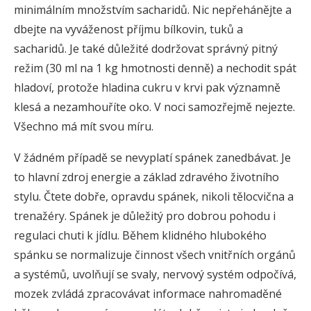
minimálním množstvím sacharidů. Nic nepřehánějte a
dbejte na vyváženost příjmu bílkovin, tuků a
sacharidů. Je také důležité dodržovat správný pitný
režim (30 ml na 1 kg hmotnosti denně) a nechodit spát
hladoví, protože hladina cukru v krvi pak významně
klesá a nezamhouříte oko. V noci samozřejmě nejezte.
Všechno má mít svou míru.
V žádném případě se nevyplatí spánek zanedbávat. Je
to hlavní zdroj energie a základ zdravého životního
stylu. Čtete dobře, opravdu spánek, nikoli tělocvična a
trenažéry. Spánek je důležitý pro dobrou pohodu i
regulaci chuti k jídlu. Během klidného hlubokého
spánku se normalizuje činnost všech vnitřních orgánů
a systémů, uvolňují se svaly, nervový systém odpočívá,
mozek zvládá zpracovávat informace nahromaděné