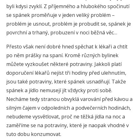
byli kdysi zvyklí. Z příjemného a hlubokého spočinutí
se spánek proměňuje v jeden veliký problém –
problém je usnout, problém je probudit se, spánek je
povrchní a trhaný, probuzení v noci běžná věc…
Přesto však není dobré hned spěchat k lékaři a chtít
po něm prášky na spaní. Kromě různých bylinek
můžete vyzkoušet některé potraviny. Jakkoli platí
doporučení lékařů nejíst tři hodiny před ulehnutím,
jsou také potraviny, které spánek usnadňují. Takže
spánek a jídlo nemusejí jít vždycky proti sobě.
Necháme tedy stranou obvyklá varování před kávou a
silným čajem v odpoledních a podvečerních hodinách,
nebudeme vysvětlovat, proč ne těžká jídla na noc a
zaměříme se na potraviny, které je naopak vhodné v
tuto dobu konzumovat.