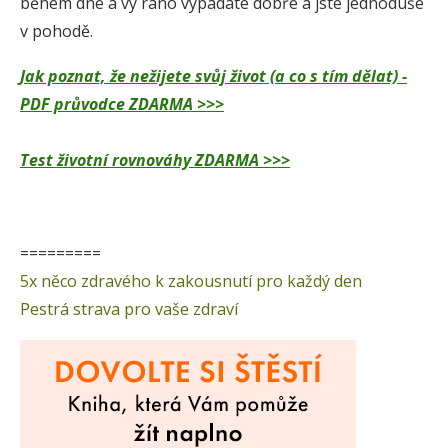
během dne a vy ráno vypadáte dobře a jste jednoduše
v pohodě.
Jak poznat, že nežijete svůj život (a co s tím dělat) -
PDF průvodce ZDARMA >>>
Test životní rovnováhy ZDARMA >>>
=========
5x něco zdravého k zakousnutí pro každý den
Pestrá strava pro vaše zdraví