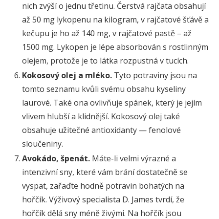
nich zvýší o jednu třetinu. Čerstvá rajčata obsahují
až 50 mg lykopenu na kilogram, v rajčatové šťávě a
kečupu je ho až 140 mg, v rajčatové pastě – až
1500 mg. Lykopen je lépe absorbován s rostlinným
olejem, protože je to látka rozpustná v tucích.
Kokosový olej a mléko.
Tyto potraviny jsou na
tomto seznamu kvůli svému obsahu kyseliny
laurové. Také ona ovlivňuje spánek, který je jejím
vlivem hlubší a klidnější. Kokosový olej také
obsahuje užitečné antioxidanty — fenolové
sloučeniny.
Avokádo, špenát.
Máte-li velmi výrazné a
intenzivní sny, které vám brání dostatečně se
vyspat, zařaďte hodně potravin bohatých na
hořčík. Výživový specialista D. James tvrdí, že
hořčík dělá sny méně živými. Na hořčík jsou