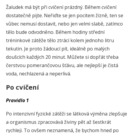
Žaludek má být při cvičení prázdný. Během cvičení
dostatečně pijte. Neřiďte se jen pocitem žízně, ten se
vůbec nemusí dostavit, nebo jen velmi slabě, zatímco
tělo bude odvodněno. Během hodiny střední
tréninkové zátěže tělo ztrácí kolem jednoho litru
tekutin. Je proto žádoucí pít, ideálně po malých
doušcích každých 20 minut. Můžete si dopřát třeba
čerstvou pomerančovou šťávu, ale nejlepší je čistá
voda, nechlazená a neperlivá.
Po cvičení
Pravidlo 1
Po intenzivní fyzické zátěži se látková výměna zlepšuje
a organismus zpracovává živiny pět až šestkrát
rychleji. To ovšem neznamená, že bychom hned po