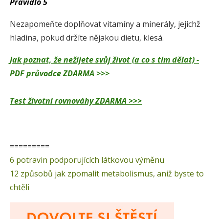
Pravidlo 5
Nezapomeňte doplňovat vitamíny a minerály, jejichž
hladina, pokud držíte nějakou dietu, klesá.
Jak poznat, že nežijete svůj život (a co s tím dělat) -
PDF průvodce ZDARMA >>>
Test životní rovnováhy ZDARMA >>>
=========
6 potravin podporujících látkovou výměnu
12 způsobů jak zpomalit metabolismus, aniž byste to
chtěli