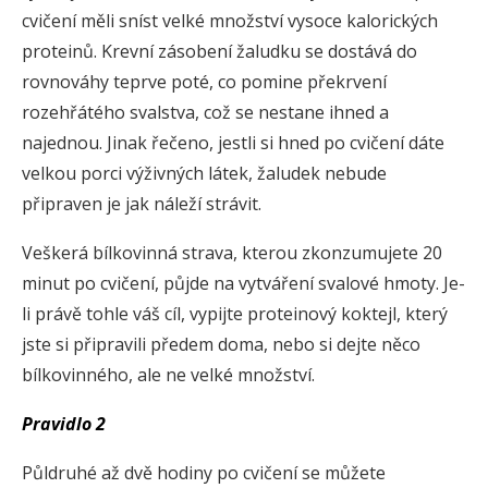
cvičení měli sníst velké množství vysoce kalorických
proteinů. Krevní zásobení žaludku se dostává do
rovnováhy teprve poté, co pomine překrvení
rozehřátého svalstva, což se nestane ihned a
najednou. Jinak řečeno, jestli si hned po cvičení dáte
velkou porci výživných látek, žaludek nebude
připraven je jak náleží strávit.
Veškerá bílkovinná strava, kterou zkonzumujete 20
minut po cvičení, půjde na vytváření svalové hmoty. Je-
li právě tohle váš cíl, vypijte proteinový koktejl, který
jste si připravili předem doma, nebo si dejte něco
bílkovinného, ale ne velké množství.
Pravidlo 2
Půldruhé až dvě hodiny po cvičení se můžete