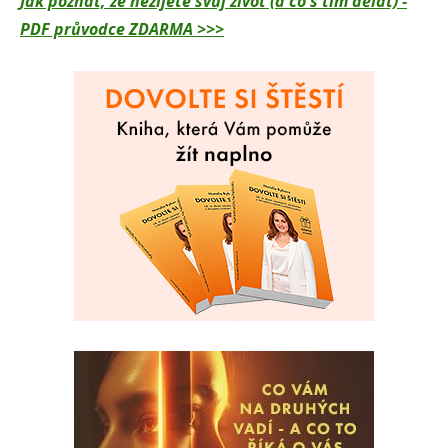
Jak poznat, že nežijete svůj život (a co s tím dělat) -
PDF průvodce ZDARMA >>>