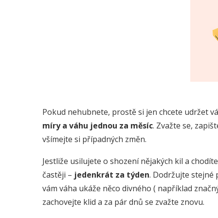
Pokud nehubnete, prostě si jen chcete udržet v
míry a váhu jednou za měsíc
. Zvažte se, zapiš
všímejte si případných změn.
Jestliže usilujete o shození nějakých kil a chodít
častěji –
jedenkrát za týden
. Dodržujte stejné
vám váha ukáže něco divného ( například značný př
zachovejte klid a za pár dnů se zvažte znovu.