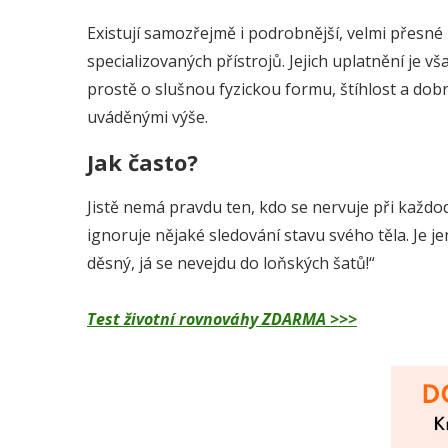
Existují samozřejmě i podrobnější, velmi přesn
specializovaných přístrojů. Jejich uplatnění je v
prostě o slušnou fyzickou formu, štíhlost a dobr
uváděnými výše.
Jak často?
Jistě nemá pravdu ten, kdo se nervuje při každod
ignoruje nějaké sledování stavu svého těla. Je
děsný, já se nevejdu do loňských šatů!“
Test životní rovnováhy ZDARMA >>>