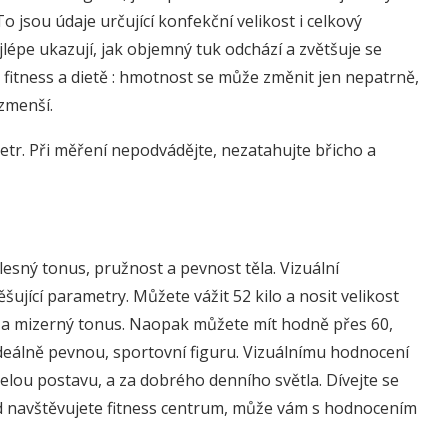
o jsou údaje určující konfekční velikost i celkový
lépe ukazují, jak objemný tuk odchází a zvětšuje se
e fitness a dietě : hmotnost se může změnit jen nepatrně,
zmenší.
tr. Při měření nepodvádějte, nezatahujte břicho a
esný tonus, pružnost a pevnost těla. Vizuální
šující parametry. Můžete vážit 52 kilo a nosit velikost
y a mizerný tonus. Naopak můžete mít hodně přes 60,
 ideálně pevnou, sportovní figuru. Vizuálnímu hodnocení
celou postavu, a za dobrého denního světla. Dívejte se
ud navštěvujete fitness centrum, může vám s hodnocením