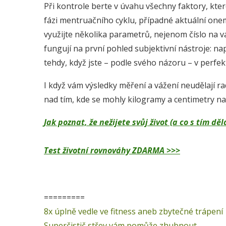
Při kontrole berte v úvahu všechny faktory, kte
fázi mentruačního cyklu, případné aktuální onem
využijte několika parametrů, nejenom číslo na 
fungují na první pohled subjektivní nástroje: n
tehdy, když jste – podle svého názoru – v perfek
I když vám výsledky měření a vážení neudělají ra
nad tím, kde se mohly kilogramy a centimetry na
Jak poznat, že nežijete svůj život (a co s tím 
Test životní rovnováhy ZDARMA >>>
=========
8x úplně vedle ve fitness aneb zbytečné trápení
Superčistič střev vám pomůže zhubnout