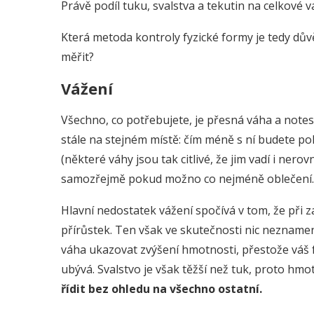
Právě podíl tuku, svalstva a tekutin na celkové
Která metoda kontroly fyzické formy je tedy dův
měřit?
Vážení
Všechno, co potřebujete, je přesná váha a notes,
stále na stejném místě: čím méně s ní budete p
(některé váhy jsou tak citlivé, že jim vadí i ner
samozřejmě pokud možno co nejméně oblečení.
Hlavní nedostatek vážení spočívá v tom, že při 
přírůstek. Ten však ve skutečnosti nic neznamen
váha ukazovat zvýšení hmotnosti, přestože váš f
ubývá. Svalstvo je však těžší než tuk, proto hmo
řídit bez ohledu na všechno ostatní.