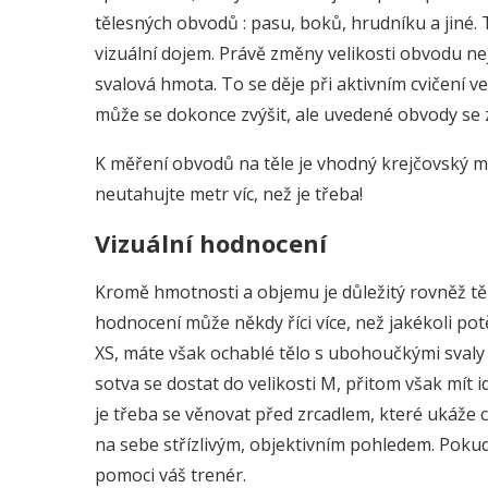
tělesných obvodů : pasu, boků, hrudníku a jiné. T
vizuální dojem. Právě změny velikosti obvodu nej
svalová hmota. To se děje při aktivním cvičení v
může se dokonce zvýšit, ale uvedené obvody se 
K měření obvodů na těle je vhodný krejčovský me
neutahujte metr víc, než je třeba!
Vizuální hodnocení
Kromě hmotnosti a objemu je důležitý rovněž těl
hodnocení může někdy říci více, než jakékoli potě
XS, máte však ochablé tělo s ubohoučkými sval
sotva se dostat do velikosti M, přitom však mít
je třeba se věnovat před zrcadlem, které ukáže 
na sebe střízlivým, objektivním pohledem. Pok
pomoci váš trenér.