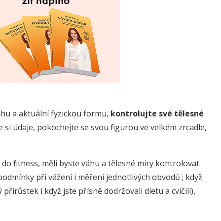
áhu a aktuální fyzickou formu,
kontrolujte své tělesné
te si údaje, pokochejte se svou figurou ve velkém zrcadle,
e do fitness, měli byste váhu a tělesné míry kontrolovat
 podmínky při vážení i měření jednotlivých obvodů ; když
írůstek i když jste přísně dodržovali dietu a cvičili),