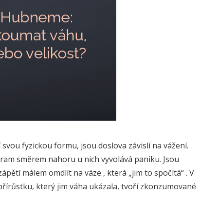
í svou fyzickou formu, jsou doslova závislí na vážení.
gram směrem nahoru u nich vyvolává paniku. Jsou
ápětí málem omdlít na váze , která „jim to spočítá“ . V
přírůstku, který jim váha ukázala, tvoří zkonzumované