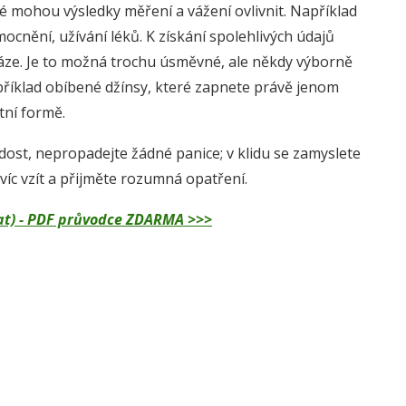
ré mohou výsledky měření a vážení ovlivnit. Například
ocnění, užívání léků. K získání spolehlivých údajů
váze. Je to možná trochu úsměvné, ale někdy výborně
apříklad obíbené džínsy, které zapnete právě jenom
tní formě.
dost, nepropadejte žádné panice; v klidu se zamyslete
víc vzít a přijměte rozumná opatření.
dělat) - PDF průvodce ZDARMA >>>