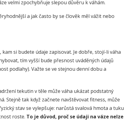
 váze velmi zpochybňuje slepou důvěru k váhám.
ěryhodnější a jak často by se člověk měl vážit nebo
 kam si budete údaje zapisovat. Je dobře, stojí-li váha
ohybovat, tím vyšší bude přesnost uváděných údajů
ovnost podlahy). Važte se ve stejnou denní dobu a
zadržení tekutin v těle může váha ukázat podstatný
á. Stejně tak když začnete navštěvovat fitness, může
yzický stav se vylepšuje: narůstá svalová hmota a tuku
tnost roste.
To je důvod, proč se údaji na váze nelze