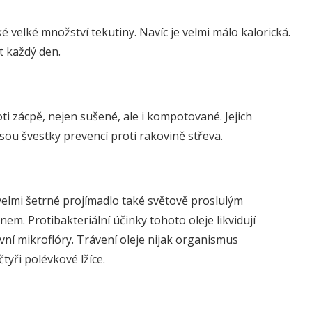
velké množství tekutiny. Navíc je velmi málo kalorická.
t každý den.
i zácpě, nejen sušené, ale i kompotované. Jejich
 jsou švestky prevencí proti rakovině střeva.
velmi šetrné projímadlo také světově proslulým
 Protibakteriální účinky tohoto oleje likvidují
vní mikroflóry. Trávení oleje nijak organismus
tyři polévkové lžíce.