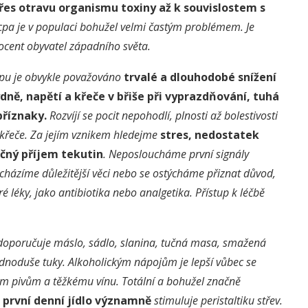
přes otravu organismu toxiny až k souvislostem s
pa je v populaci bohužel velmi častým problémem. Je
rocent obyvatel západního světa.
cpu
je
obvykle považ
ováno
trvalé a dlouhodobé snížení
ýdně,
napětí a křeče v břiše při vyprazdňování, tuhá
příznaky.
Rozvíjí se
pocit nepohodlí, plnost
i
až bolestivost
i
křeče.
Za jejím vznikem
hledejme
stres, nedostatek
čný příjem tekutin
. Neposloucháme první signály
házíme důležitější věci nebo se ostýcháme přiznat důvod,
é léky, jako antibiotika nebo analgetika. Přístup k léčbě
doporučuje máslo, sádlo, slanina, tučná masa, smažená
jednoduše tuky. Alkoholickým nápojům je lepší vůbec se
vým pivům a těžkému vínu. Totální a bohužel značně
 první denní jídlo významně
stimuluje peristaltiku střev.