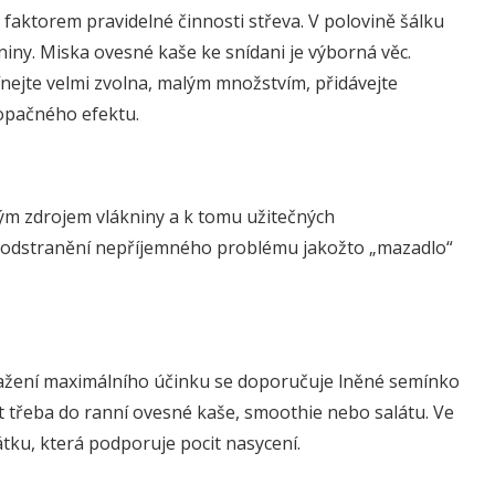
faktorem pravidelné činnosti střeva. V polovině šálku
iny. Miska ovesné kaše ke snídani je výborná věc.
nejte velmi zvolna, malým množstvím, přidávejte
opačného efektu.
ým zdrojem vlákniny a k tomu užitečných
i odstranění nepříjemného problému jakožto „mazadlo“
osažení maximálního účinku se doporučuje lněné semínko
t třeba do ranní ovesné kaše, smoothie nebo salátu. Ve
átku, která podporuje pocit nasycení.