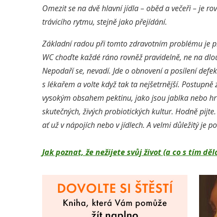
Omezit se na dvě hlavní jídla – oběd a večeři – je r
trávicího rytmu, stejně jako přejídání.
Základní radou při tomto zdravotním problému je
p
WC choďte každé ráno rovněž pravidelně, ne na dlouh
Nepodaří se, nevadí. Jde o obnovení a posílení defe
s lékařem a volte když tak ta nejšetrnější. Postupně
vysokým obsahem pektinu, jako jsou jablka nebo hr
skutečných, živých probiotických kultur. Hodně pijte
ať už v nápojích nebo v jídlech. A velmi důležitý je 
Jak poznat, že nežijete svůj život (a co s tím 