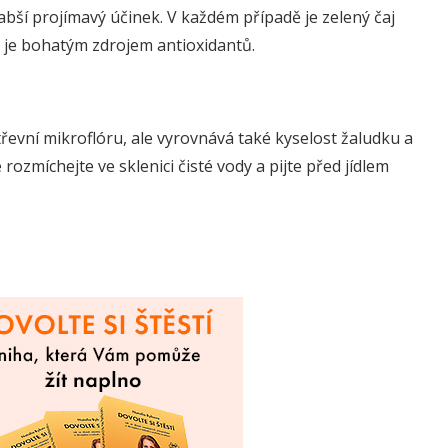
labší projímavý účinek. V každém případě je zelený čaj
a je bohatým zdrojem antioxidantů.
vní mikroflóru, ale vyrovnává také kyselost žaludku a
ozmíchejte ve sklenici čisté vody a pijte před jídlem