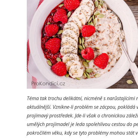
Téma tak trochu delikátní, nicméně s narůstajícími 
aktuálnější. Vznikne-li problém se zácpou, pokládá v
projímavý prostředek. Jde-li však o chronickou zálež
umělých projímadel je leda spolehlivou cestou do p
pokročilém věku, kdy se tyto problémy mohou stát v