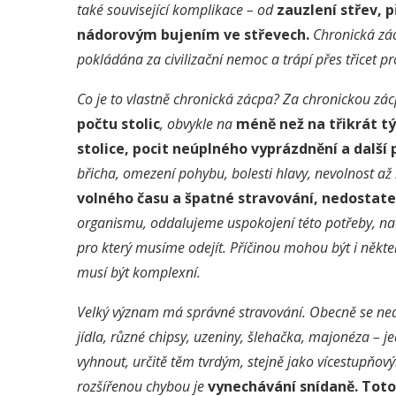
také související komplikace – od
zauzlení střev, 
nádorovým bujením ve střevech.
Chronická zác
pokládána za civilizační nemoc a trápí přes třicet p
Co je to vlastně chronická zácpa?
Z
a chronickou zá
počtu stolic
, obvykle na
méně než na třikrát t
stolice, pocit neúplného vyprázdnění a další 
břicha, omezení pohybu, bolesti hlavy, nevolnost
až
volného času a špatné stravování, nedostate
organismu, oddalujeme uspokojení této potřeby, nac
pro který musíme odejít. Příčinou mohou být i někter
musí být komplexní.
Velký význam má správné stravování. Obecně se n
e
jídla, různé chipsy, uzeniny, šlehačka, majonéza – 
vyhnout, určitě těm tvrdým, stejně jako vícestupňo
rozšířenou chybou je
vynechávání snídaně. Toto