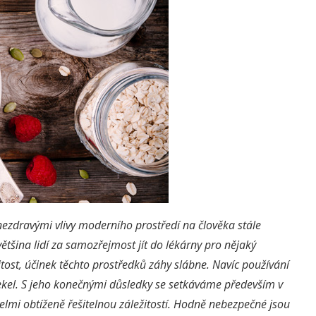
nezdravými vlivy moderního prostředí na člověka stále
ětšina lidí za samozřejmost jít do lékárny pro nějaký
itost, účinek těchto prostředků záhy slábne. Navíc
používání
ekel. S jeho konečnými důsledky se setkáváme především v
elmi obtíženě řešitelnou záležitostí. Hodně nebezpečné jsou