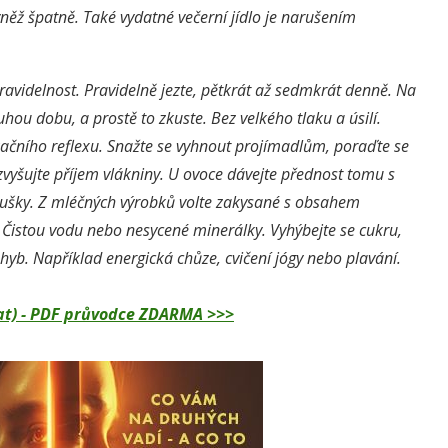
ovněž špatně. Také vydatné večerní jídlo je narušením
ravidelnost
. Pravidelně jezte, pětkrát až sedmkrát denně. Na
ou dobu, a prostě to zkuste. Bez velkého tlaku a úsilí.
kačního reflexu. Snažte se vyhnout projímadlům, poraďte se
 zvyšujte příjem vlákniny. U ovoce dávejte přednost tomu s
ušky. Z mléčných výrobků volte zakysané s obsahem
. Čistou vodu nebo nesycené minerálky. Vyhýbejte se cukru,
pohyb. Například energická chůze, cvičení jógy nebo plavání.
dělat) - PDF průvodce ZDARMA >>>