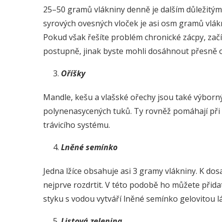
25–50 gramů vlákniny denně je dalším důležitým 
syrových ovesných vloček je asi osm gramů vlákn
Pokud však řešíte problém chronické zácpy, začí
postupně, jinak byste mohli dosáhnout přesně 
Oříšky
Mandle, kešu a vlašské ořechy jsou také výborn
polynenasycených tuků. Ty rovněž pomáhají př
trávicího systému.
Lněné semínko
Jedna lžíce obsahuje asi 3 gramy vlákniny. K d
nejprve rozdrtit. V této podobě ho můžete přida
styku s vodou vytváří lněné semínko gelovitou l
Listová zelenina